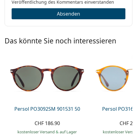
Veröffentlichung des Kommentars einverstanden
Absenden
Das könnte Sie noch interessieren
Persol PO3092SM 901531 50
Persol PO3166
CHF 186.90
CHF 23
kostenloser Versand
&
auf Lager
kostenloser Versa