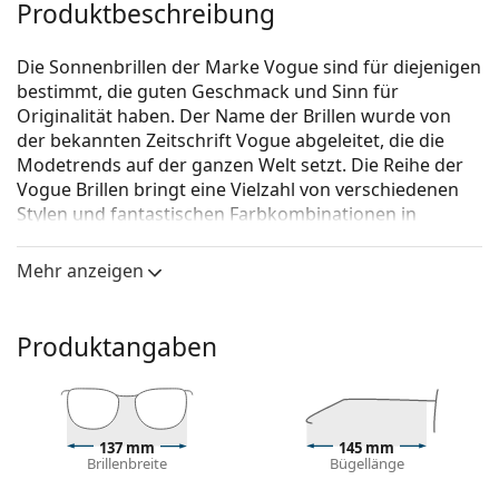
Produktbeschreibung
Die Sonnenbrillen der Marke Vogue sind für diejenigen
bestimmt, die guten Geschmack und Sinn für
Originalität haben. Der Name der Brillen wurde von
der bekannten Zeitschrift Vogue abgeleitet, die die
Modetrends auf der ganzen Welt setzt. Die Reihe der
Vogue Brillen bringt eine Vielzahl von verschiedenen
Stylen und fantastischen Farbkombinationen in
zeitlosen Anfertigungen.
Mehr anzeigen
Vogue 0VO 5432S W65613 51
ist eine Sonnenbrille für
Männer.
Mit der virtuellen Anprobefunktion von Lentiamo
Produktangaben
können Sie herausfinden, wie Sie mit dieser
Sonnenbrille aussehen.
Brillenfassung
137 mm
145 mm
Die braune Farbe des Rahmens passt perfekt zu
Brillenbreite
Bügellänge
einem warmen Hautton und hellbraunem,