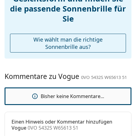
die passende Sonnenbrille für
Federscharnier:
Nein
Entdecken Sie das gesamte Sortiment der
Sonnenbrillen
, um weitere Modelle beliebter Marken
Accessories
Sie
zu finden.
Etui:
Ja
Reinigungstuch:
Ja
Wie wählt man die richtige
Weiteres
Sonnenbrille aus?
Sex:
Herren
Kategorie:
Sonnenbrillen
Kommentare zu Vogue
Marke:
Vogue
0VO 5432S W65613 51
Verwendung:
Mode
Bisher keine Kommentare...
Code:
0VO 5432S W65613 51
Einen Hinweis oder Kommentar hinzufügen
Vogue
0VO 5432S W65613 51