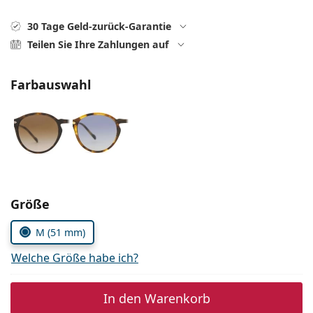
Kochsalzlösung
Marc Jacobs
0215105018
Gucci
30 Tage Geld-zurück-Garantie
Alle Pflegemittel
Alle Marken
Teilen Sie Ihre Zahlungen auf
ist online
Persol
Farbauswahl
Prada
Alle Marken
Parameter wählen
Größe
M (51 mm)
Welche Größe habe ich?
In den Warenkorb