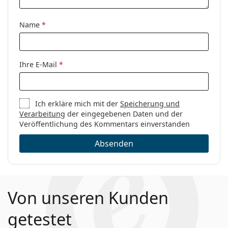
Marke:
Vogue
Code:
0VO5363 2828 53
Name
*
Ihre E-Mail
*
Ich erkläre mich mit der
Speicherung und
Verarbeitung
der eingegebenen Daten und der
Veröffentlichung des Kommentars einverstanden
Absenden
Von unseren Kunden
getestet