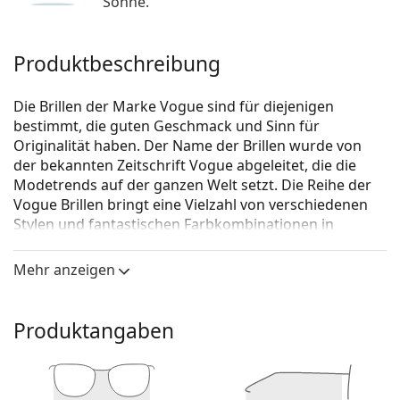
Sonne.
Produktbeschreibung
Die Brillen der Marke Vogue sind für diejenigen
bestimmt, die guten Geschmack und Sinn für
Originalität haben. Der Name der Brillen wurde von
der bekannten Zeitschrift Vogue abgeleitet, die die
Modetrends auf der ganzen Welt setzt. Die Reihe der
Vogue Brillen bringt eine Vielzahl von verschiedenen
Stylen und fantastischen Farbkombinationen in
zeitlosen Anfertigungen.
Mehr anzeigen
Vogue 0VO5363 2828 53
ist eine Brille für Frauen.
Schauen Sie sich mit der virtuellen Anprobefunktion
von Lentiamo an, wie Sie in dieser Brille aussehen.
Produktangaben
Brillenfassung
Die rosa Farbe der Brillenfassung passt perfekt zu