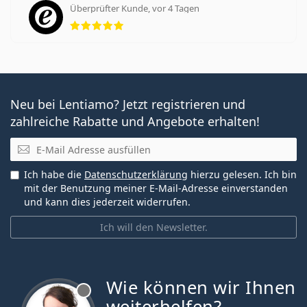
Überprüfter Kunde, vor 4 Tagen
Bewertung 5 aus 5
Neu bei Lentiamo? Jetzt registrieren und
zahlreiche Rabatte und Angebote erhalten!
E-Mail
Ich habe die
Datenschutzerklärung
hierzu gelesen. Ich bin
mit der Benutzung meiner E-Mail-Adresse einverstanden
und kann dies jederzeit widerrufen.
Ich will den Newsletter.
Wie können wir Ihnen
ist offline
weiterhelfen?