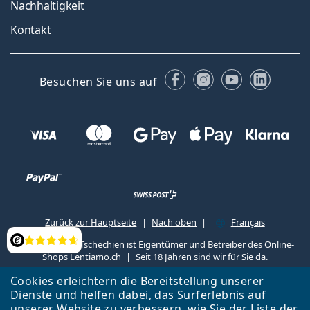
Nachhaltigkeit
Kontakt
Facebook
Instagram
YouTube
Linked
Besuchen Sie uns auf
Zurück zur Hauptseite
Nach oben
Français
Lentiamo s.r.o., Tschechien ist Eigentümer und Betreiber des Online-
Bewertung
Shops Lentiamo.ch
Seit 18 Jahren sind wir für Sie da.
Cookies erleichtern die Bereitstellung unserer
Dienste und helfen dabei, das Surferlebnis auf
unserer Website zu verbessern, wie Sie der
Liste
der