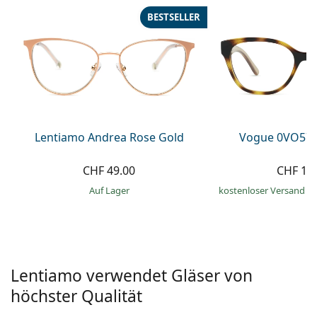
Alle Marken
BESTSELLER
ist offline
Persol
Prada
Alle Marken
Lentiamo Andrea Rose Gold
Vogue 0VO571
CHF 49.00
CHF 15
auf Lager
kostenloser Versand
&
Lentiamo verwendet Gläser von
höchster Qualität