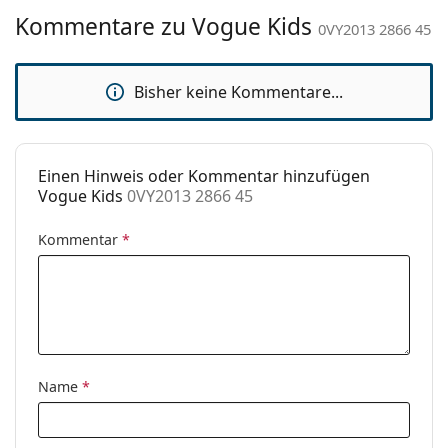
benötigen.
Kommentare zu Vogue Kids
Bügellänge:
125 mm
0VY2013 2866 45
Es ist ein Medizinprodukt. Lesen Sie vor dem Gebrauch
Stegbreite:
17 mm
die Anleitung.
Gewicht:
80 g
Bisher keine Kommentare...
Verstellbare
Nein
Nasenpads:
Einen Hinweis oder Kommentar hinzufügen
Federscharnier:
Nein
Vogue Kids
0VY2013 2866 45
Sonnenclip:
Nein
Kommentar
*
Accessories
Etui:
Ja
Reinigungstuch:
Ja
Weiteres
Sex:
Kinder
Name
*
Kategorie:
Brillen
Marke:
Vogue