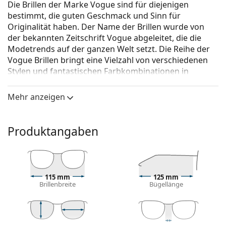
Die Brillen der Marke Vogue sind für diejenigen
bestimmt, die guten Geschmack und Sinn für
Originalität haben. Der Name der Brillen wurde von
der bekannten Zeitschrift Vogue abgeleitet, die die
Modetrends auf der ganzen Welt setzt. Die Reihe der
Vogue Brillen bringt eine Vielzahl von verschiedenen
Stylen und fantastischen Farbkombinationen in
zeitlosen Anfertigungen.
Mehr anzeigen
Vogue Kids 0VY2013 2866 45
ist eine Brille für Kinder.
Brillenfassung
Produktangaben
Die lila Farbe der Brillenfassung passt perfekt zu
kühlen Hauttönen und schwarzem, grauem,
weißem oder hellblondem Haar.
Eine runde Rahmenform ist ideal für Menschen mit
einer quadratischen oder ovalen Gesichtsform.
115 mm
125 mm
Brillenbreite
Bügellänge
Das Brillengestell ist aus hochwertigem Kunststoff
gefertigt, der eine hohe Haltbarkeit, angenehmen
Tragekomfort und eine außergewöhnliche Optik
bietet.