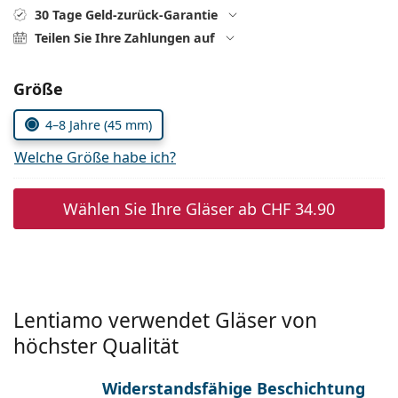
Alle Marken
30 Tage Geld-zurück-Garantie
ist offline
Persol
Teilen Sie Ihre Zahlungen auf
Prada
Parameter wählen
Größe
Alle Marken
4–8 Jahre (45 mm)
Welche Größe habe ich?
Wählen Sie Ihre Gläser ab
CHF 34.90
Lentiamo verwendet Gläser von
höchster Qualität
Widerstandsfähige Beschichtung