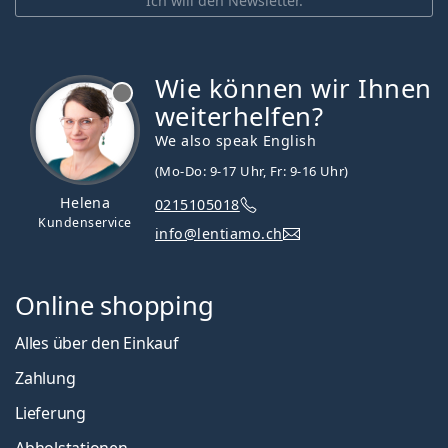
Ich will den Newsletter.
Wie können wir Ihnen
ist offline
weiterhelfen?
We also speak English
(Mo-Do: 9-17 Uhr, Fr: 9-16 Uhr)
Helena
0215105018
Kundenservice
info@lentiamo.ch
Online shopping
Alles über den Einkauf
Zahlung
Lieferung