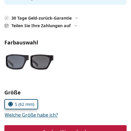
Alle Marken
ist offline
Persol
30 Tage Geld-zurück-Garantie
Prada
Teilen Sie Ihre Zahlungen auf
Alle Marken
Farbauswahl
Parameter wählen
Größe
S (62 mm)
Welche Größe habe ich?