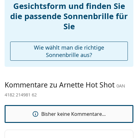
Gesichtsform und finden Sie
Nasenpads:
Entdecken Sie das gesamte Sortiment der
Accessories
die passende Sonnenbrille für
Sonnenbrillen
, um weitere Modelle beliebter Marken
zu finden.
Etui:
Nein
Sie
Reinigungstuch:
Ja
Weiteres
Wie wählt man die richtige
Sex:
Herren
Sonnenbrille aus?
Kategorie:
Sonnenbrillen
Marke:
Arnette
Kommentare zu Arnette Hot Shot
Verwendung:
Sport
0AN
4182 214981 62
Sport:
Laufen, Wandern
Code:
0AN 4182 214981 62
Bisher keine Kommentare...