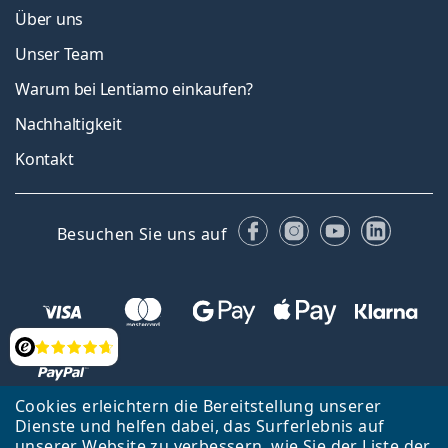
Über uns
Unser Team
Warum bei Lentiamo einkaufen?
Nachhaltigkeit
Kontakt
Facebook
Instagram
YouTube
Linked
Besuchen Sie uns auf
Bewertung
Cookies erleichtern die Bereitstellung unserer
Dienste und helfen dabei, das Surferlebnis auf
Zurück zur Hauptseite
Nach oben
Français
unserer Website zu verbessern, wie Sie der
Liste
der