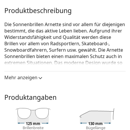
Produktbeschreibung
Die Sonnenbrillen Arnette sind vor allem für diejenigen
bestimmt, die das aktive Leben lieben. Aufgrund ihrer
Widerstandsfähigkeit und Qualität werden diese
Brillen vor allem von Radsportlern, Skateboard-,
Snowboardfahrern, Surfern usw. gewählt. Die Arnette
Sonnenbrillen bieten einen maximalen Schutz auch in
extremen Situationen. Das moderne Design wurde so
konzipiert, dass die Brillen beim ganztägigen Tragen
angenehm und bequem sitzen bleiben und das
Mehr anzeigen
Sportreiben nicht beeinträchtigen wird.
Arnette Hot Shot 0AN 4182 214981 62
ist eine
Produktangaben
Sonnenbrille für Männer.
Mit der virtuellen Anprobefunktion von Lentiamo
können Sie herausfinden, wie Sie mit dieser
Sonnenbrille aussehen.
125 mm
130 mm
Brillenbreite
Bügellänge
Brillenfassung