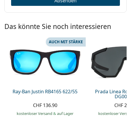
Absenden
Das könnte Sie noch interessieren
AUCH MIT STÄRKE
Ray-Ban Justin RB4165 622/55
Prada Linea Ro
DG006F
CHF 136.90
CHF 27
kostenloser Versand
&
auf Lager
kostenloser Versa