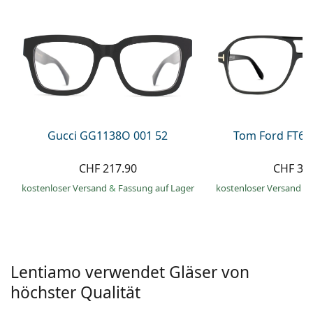
Alle Marken
ist offline
Persol
Prada
Alle Marken
Gucci GG1138O 001 52
Tom Ford FT60
CHF 217.90
CHF 33
kostenloser Versand
&
Fassung auf Lager
kostenloser Versand
&
Lentiamo verwendet Gläser von
höchster Qualität