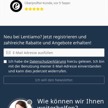
Überprüfter Kunde, vor 5 Tagen
Bewertung 5 aus 5
Neu bei Lentiamo? Jetzt registrieren und
zahlreiche Rabatte und Angebote erhalten!
E-Mail
Ich habe die
Datenschutzerklärung
hierzu gelesen. Ich bin
mit der Benutzung meiner E-Mail-Adresse einverstanden
und kann dies jederzeit widerrufen.
Ich will den Newsletter.
Wie können wir Ihnen
ist offline
weiterhelfen?