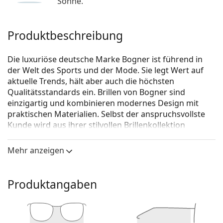
Sonne.
Produktbeschreibung
Die luxuriöse deutsche Marke Bogner ist führend in
der Welt des Sports und der Mode. Sie legt Wert auf
aktuelle Trends, hält aber auch die höchsten
Qualitätsstandards ein. Brillen von Bogner sind
einzigartig und kombinieren modernes Design mit
praktischen Materialien. Selbst der anspruchsvollste
Kunde wird aus ihrer stilvollen Brillenkollektion
wählen.
Mehr anzeigen
Bogner 62003 4673 19 54
ist eine Brille für Männer.
Brillenfassung
Produktangaben
Die schwarze Farbe der Brillenfassung passt perfekt
zu kühlen Hauttönen und hellblondem,
hellbraunem oder schwarzem Haar.
Eine Quadratische Rahmenform ist eine ideale Wahl