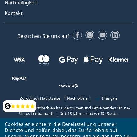
Nachhaltigkeit
Kontakt
Facebook
Instagram
YouTube
Linked
Besuchen Sie uns auf
Zurück zur Hauptseite
Nach oben
Français
Lentiamo s.r.o., Tschechien ist Eigentümer und Betreiber des Online-
Bewertung
Shops Lentiamo.ch
Seit 18 Jahren sind wir für Sie da.
Cookies erleichtern die Bereitstellung unserer
Dienste und helfen dabei, das Surferlebnis auf
unserer Website zu verbessern, wie Sie der
Liste
der