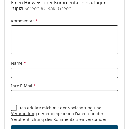
Einen Hinweis oder Kommentar hinzufügen
Accessories
Izipizi
Screen #C Kaki Green
Etui:
Nein
Kommentar
*
Reinigungstuch:
Nein
Weiteres
Sex:
Unisex
Kategorie:
Brillen
Blaufilter Brillen
Name
*
Marke:
Izipizi
Code:
Screen #C Kaki Green
Ihre E-Mail
*
Ich erkläre mich mit der
Speicherung und
Verarbeitung
der eingegebenen Daten und der
Veröffentlichung des Kommentars einverstanden