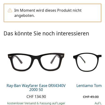
Alle Marken
ist offline
Persol
Im Moment wird dieses Produkt nicht
angeboten.
Prada
Alle Marken
Das könnte Sie noch interessieren
Ray-Ban Wayfarer Ease 0RX4340V
Lentiamo Tomas
2000 50
CHF 134.90
C
CHF 49.00
kostenloser Versand
&
Fassung auf Lager
auf La