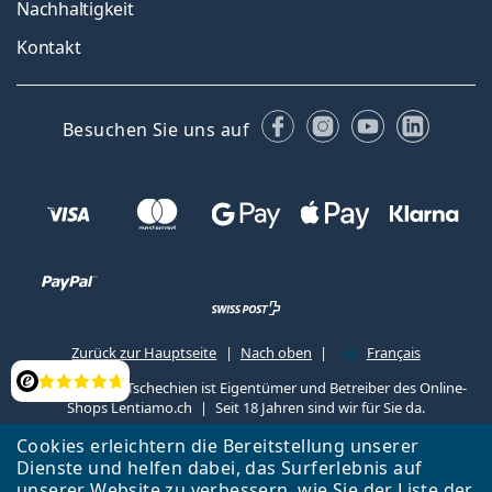
Nachhaltigkeit
Kontakt
Facebook
Instagram
YouTube
Linked
Besuchen Sie uns auf
Zurück zur Hauptseite
Nach oben
Français
Lentiamo s.r.o., Tschechien ist Eigentümer und Betreiber des Online-
Bewertung
Shops Lentiamo.ch
Seit 18 Jahren sind wir für Sie da.
Cookies erleichtern die Bereitstellung unserer
Dienste und helfen dabei, das Surferlebnis auf
unserer Website zu verbessern, wie Sie der
Liste
der