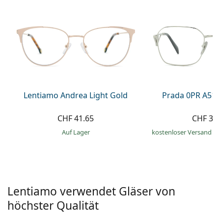
Alle Marken
ist offline
Persol
Prada
Alle Marken
Lentiamo Andrea Light Gold
Prada 0PR A51
CHF 41.65
CHF 39
auf Lager
kostenloser Versand
&
Lentiamo verwendet Gläser von
höchster Qualität