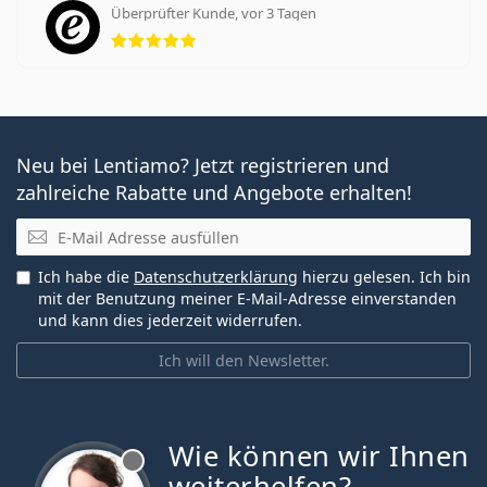
Überprüfter Kunde, vor 3 Tagen
Bewertung 5 aus 5
Neu bei Lentiamo? Jetzt registrieren und
zahlreiche Rabatte und Angebote erhalten!
E-Mail
Ich habe die
Datenschutzerklärung
hierzu gelesen. Ich bin
mit der Benutzung meiner E-Mail-Adresse einverstanden
und kann dies jederzeit widerrufen.
Ich will den Newsletter.
Wie können wir Ihnen
ist offline
weiterhelfen?