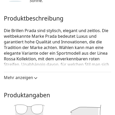
Sonne.
Produktbeschreibung
Die Brillen Prada sind stylisch, elegant und zeitlos. Die
weltbekannte Marke Prada bedeutet Luxus und
garantiert hohe Qualität und Innovationen, die die
Tradition der Marke achten. Wählen kann man eine
elegante Variante oder ein Sportmodell aus der Linea
Rossa Kollektion, mit dem unverkennbaren roten
Streifen. Unabhängig davon, für welchen Stil man sich
entscheidet, mit den Brillen Prada wird das Erscheinen
individuell und einmalig sein.
Mehr anzeigen
Prada 0PR 67XS ZVN08N 55
ist eine Brille für Frauen.
Brillenfassung
Produktangaben
Die goldene Farbe der Brillenfassung passt perfekt
zu warmen Hauttönen und dunkelbraunem Haar.
Eine Quadratische Rahmenform ist eine ideale Wahl