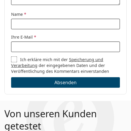
Sex:
Damen
Kategorie:
Brillen
Name
*
Blaufilter Brillen
Marke:
Prada
Ihre E-Mail
*
Code:
0PR 67XS ZVN08N 55
Ich erkläre mich mit der
Speicherung und
Verarbeitung
der eingegebenen Daten und der
Veröffentlichung des Kommentars einverstanden
Absenden
Von unseren Kunden
getestet