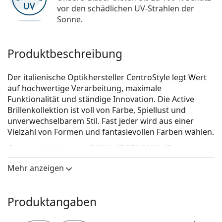
vor den schädlichen UV-Strahlen der
Sonne.
Produktbeschreibung
Der italienische Optikhersteller CentroStyle legt Wert
auf hochwertige Verarbeitung, maximale
Funktionalität und ständige Innovation. Die Active
Brillenkollektion ist voll von Farbe, Spiellust und
unverwechselbarem Stil. Fast jeder wird aus einer
Vielzahl von Formen und fantasievollen Farben wählen.
Centrostyle Neyeture F 0211 47 276 000N 47
(sonnenclip)
ist eine Brille für Kinder.
Mehr anzeigen
Brillenfassung
Die grüne Farbe der Brillenfassung passt perfekt zu
Produktangaben
kühlen Hauttönen und dunkelbraunen, schwarzen
oder roten Haaren.