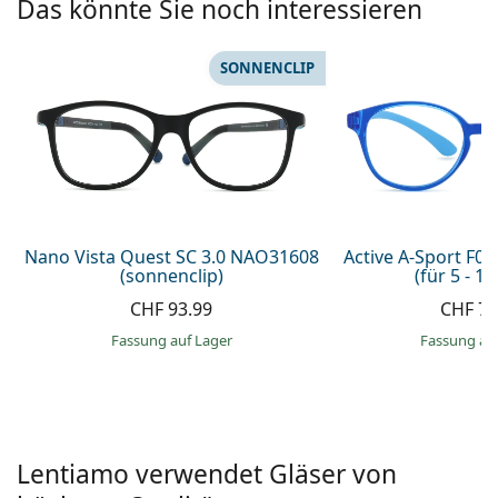
Das könnte Sie noch interessieren
Alle Marken
ist offline
Persol
SONNENCLIP
Prada
Alle Marken
Nano Vista Quest SC 3.0 NAO31608
Active A-Sport F0
(sonnenclip)
(für 5 - 10
CHF 93.99
CHF 76
Fassung auf Lager
Fassung au
Lentiamo verwendet Gläser von