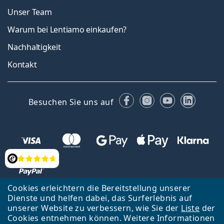
Unser Team
Warum bei Lentiamo einkaufen?
Nachhaltigkeit
Kontakt
Facebook
Instagram
YouTube
Linked
Besuchen Sie uns auf
Bewertung
Cookies erleichtern die Bereitstellung unserer
Dienste und helfen dabei, das Surferlebnis auf
Zurück zur Hauptseite
Nach oben
Français
unserer Website zu verbessern, wie Sie der
Liste
der
Cookies entnehmen können. Weitere Informationen
Lentiamo s.r.o., Tschechien ist Eigentümer und Betreiber des Online-