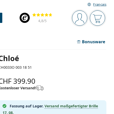
Français
Navigationsleiste
Bewertung
Sie sind angemel
Der Ware
4,8
/5
Bonusware
Chloé
CH0033O 003 18 51
CHF 399.90
Kostenloser Versand!
Fassung auf Lager.
Versand maßgefertigter Brille
17. 08.