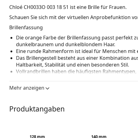
Chloé CH0033O 003 18 51
ist eine Brille für Frauen.
Schauen Sie sich mit der virtuellen Anprobefunktion von
Brillenfassung
Die orange Farbe der Brillenfassung passt perfek
dunkelbraunem und dunkelblondem Haar.
Eine runde Rahmenform ist ideal für Menschen mit 
Das Brillengestell besteht aus einer Kombination aus
Haltbarkeit, Stabilität und einen besonderen Stil.
Vollrandbrillen haben die häufigsten Rahmentypen,
bestehen. Sie werden Ihren Stil dank ihres auffälli
Vorteile ist die Robustheit, Langlebigkeit, die Tatsa
Mehr anzeigen
vor allem ihr Schutz vor Beschädigungen. Dieser Rah
Gläser mit höherer optischer Leistung.
Produktangaben
Zubehör
Wir liefern die Brille in ihrem Original-Etui. Die Far
Das mitgelieferte Tuch ist zum Reinigen und Pflegen
einem Stoffbeutel anstelle eines Tuchs geliefert wer
128 mm
140 mm