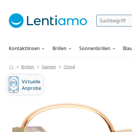
Suche
Anmelden
Web-Navigation
Pflegemittel
Alles über den Einkauf
Kontaktlinsen
Brillen
Sonnenbrillen
Blau
Brillen
Damen
Chloé
Virtuelle
Anprobe