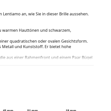
 Lentiamo an, wie Sie in dieser Brille aussehen.
t zu warmen Hauttönen und schwarzem,
einer quadratischen oder ovalen Gesichtsform.
 Metall und Kunststoff. Er bietet hohe
 die aus einer Rahmenfront und einem Paar Bügel
gen Designs aufwerten und ergänzen. Einer ihrer
che, dass sie das Glas vollständig umschließen, und
mentyp ist für alle Gläser geeignet, auch für
be des Etuis und sein Design können variieren.
 von Brillen geeignet. Einige Modelle können mit
den.
45 mm
51 mm
18 mm