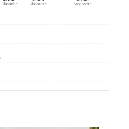
eitere Modelle zu finden, oder nutzen Sie
Glashöhe
Glasbreite
Stegbreite
hl benötigen.
die Anleitung.
n