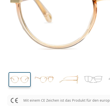
128 mm
Brillenbreite
Glasbrei
45 mm
51 mm
Glashöhe
Glasbreite
Mit einem CE Zeichen ist das Produkt für den euro