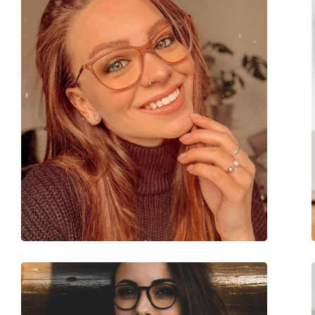
Verstellbare Nasenpads:
Nein
Federscharnier:
Nein
Accessories
Etui:
Ja
Reinigungstuch:
Ja
Weiteres
Sex:
Damen
Kategorie:
Brillen
Marke:
Chloé
Code:
CH0033O 003 18 51