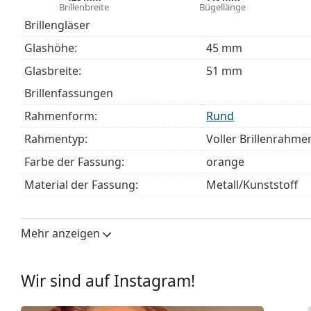
Brillenbreite
Bügellänge
Entdecken Sie das gesamte Sortiment der
Brillen
, um w
Brillengläser
unseren
Brillen-Ratgeber
, wenn Sie Hilfe bei der Auswa
Glashöhe:
45 mm
Es ist ein Medizinprodukt. Lesen Sie vor dem Gebrauch 
Glasbreite:
51 mm
Brillenfassungen
Rahmenform:
Rund
Rahmentyp:
Voller Brillenrahme
Farbe der Fassung:
orange
Material der Fassung:
Metall/Kunststoff
Größe:
S
Brillenbreite:
128 mm
Mehr anzeigen
Bügellänge:
140 mm
Stegbreite:
18 mm
Wir sind auf Instagram!
Gewicht:
140 g