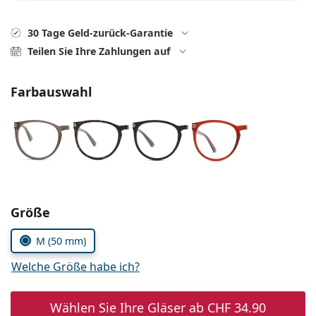
Alle Marken
ist offline
Persol
30 Tage Geld-zurück-Garantie
Teilen Sie Ihre Zahlungen auf
Prada
Alle Marken
Farbauswahl
Parameter wählen
Größe
M (50 mm)
Welche Größe habe ich?
Wählen Sie Ihre Gläser ab
CHF 34.90