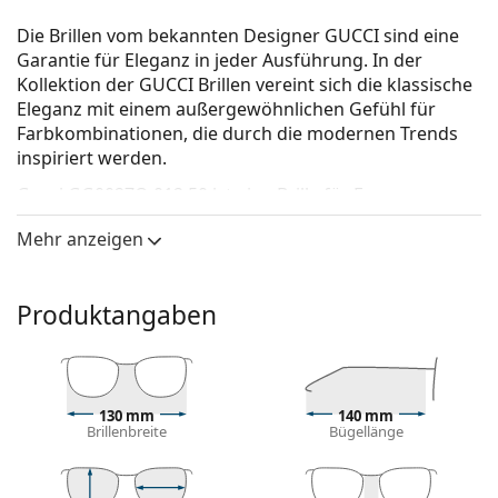
Die Brillen vom bekannten Designer GUCCI sind eine
Garantie für Eleganz in jeder Ausführung. In der
Kollektion der GUCCI Brillen vereint sich die klassische
Eleganz mit einem außergewöhnlichen Gefühl für
Farbkombinationen, die durch die modernen Trends
inspiriert werden.
Gucci GG0027O 012 50
ist eine Brille für Frauen.
Schauen Sie sich mit der virtuellen Anprobefunktion
Mehr anzeigen
von Lentiamo an, wie Sie in dieser Brille aussehen.
Brillenfassung
Produktangaben
Die braune Farbe der Brillenfassung passt perfekt
zu warmen Hauttönen und hellbraunem,
schwarzem oder dunkelblondem Haar.
Eine runde Rahmenform ist ideal für Menschen mit
130 mm
140 mm
einer quadratischen oder ovalen Gesichtsform.
Brillenbreite
Bügellänge
Das Brillengestell ist aus hochwertigem Kunststoff
gefertigt, der eine hohe Haltbarkeit, angenehmen