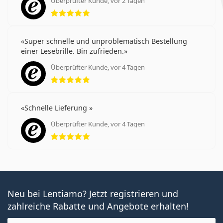
Weitere Artikel aus unserem Blog
Überprüfter Kunde, vor 2 Tagen
Bewertung 5 aus 5
Wie versteht man Werte auf dem
Kontaktlinsenrezept
Super schnelle und unproblematisch Bestellung
Gewöhnung an Kontaktlinsen: Wie lange dauert es?
einer Lesebrille. Bin zufrieden.
Wie man Kontaktlinsen pflegt
Überprüfter Kunde, vor 4 Tagen
Kann man mit Kontaktlinsen duschen?
Bewertung 5 aus 5
Am häufigsten werden sie mit den Augentropfen
Max
OptiFresh 10 ml
verkauft.
Schnelle Lieferung
Es ist ein Medizinprodukt. Lesen Sie vor dem Gebrauch
die Anleitung.
Überprüfter Kunde, vor 4 Tagen
Bewertung 5 aus 5
Neu bei Lentiamo? Jetzt registrieren und
zahlreiche Rabatte und Angebote erhalten!
E-Mail