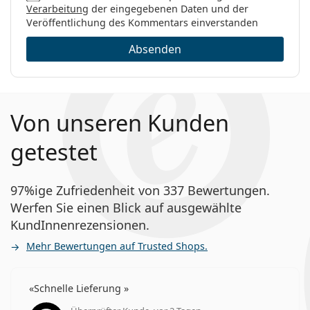
Wie lange kann man DAILIES AquaComfort Plus
Verarbeitung
der eingegebenen Daten und der
Weiteres
Multifocal tragen?
Veröffentlichung des Kommentars einverstanden
Kategorie:
Tageslinsen
Absenden
Multifokale Linsen
Kann man mit DAILIES AquaComfort Plus
Kontaktlinsen
Multifocal schlafen?
Von unseren Kunden
Was ist der Unterschied zwischen einer 30er-
und einer 90er-Packung DAILIES AquaComfort
getestet
Plus Multifocal?
97%ige Zufriedenheit von 337 Bewertungen.
Andere multifokale Tageslinsen
Werfen Sie einen Blick auf ausgewählte
KundInnenrezensionen.
1-DAY Acuvue Moist Multifocal
Mehr Bewertungen auf Trusted Shops.
Biotrue ONEday for Presbyopia
DAILIES Total 1 Multifocal
Schnelle Lieferung