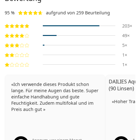
95 %
aufgrund von 259 Beurteilung
203×
49×
5×
1×
1×
DAILIES Aqua
Ich verwende dieses Produkt schon
(90 Linsen)
lange. Für meine Augen das beste. Super
einfache Handhabung und gute
Hoher Trag
Feuchtigkeit. Zudem multifokal und im
Preis auch gut
Anonym
,
vor einem Monat
An