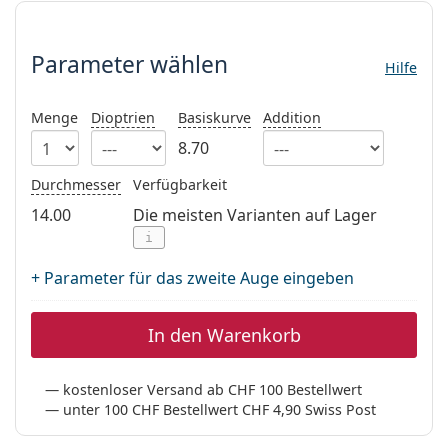
Parameter wählen
Alle Marken
ist offline
Persol
Parameter wählen
Hilfe
Prada
Alle Marken
Menge
Dioptrien
Basiskurve
Addition
8.70
Durchmesser
Verfügbarkeit
14.00
Die meisten Varianten auf Lager
i
+ Parameter für das zweite Auge eingeben
In den Warenkorb
kostenloser Versand ab CHF 100 Bestellwert
unter 100 CHF Bestellwert CHF 4,90 Swiss Post