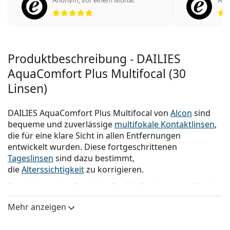
Bewertung 5 aus 5
Produktbeschreibung - DAILIES
AquaComfort Plus Multifocal (30
Linsen)
DAILIES AquaComfort Plus Multifocal von
Alcon
sind
bequeme und zuverlässige
multifokale Kontaktlinsen
,
die für eine klare Sicht in allen Entfernungen
entwickelt wurden. Diese fortgeschrittenen
Tageslinsen
sind dazu bestimmt,
die
Alterssichtigkeit
zu korrigieren.
Ihr einzigartiges Precision Profile Design sorgt für eine
sanfte Abstufung des Leistungsgrades für klares,
Mehr anzeigen
ununterbrochenes Sehen in der Nähe, im
Zwischenbereich und in der Ferne.