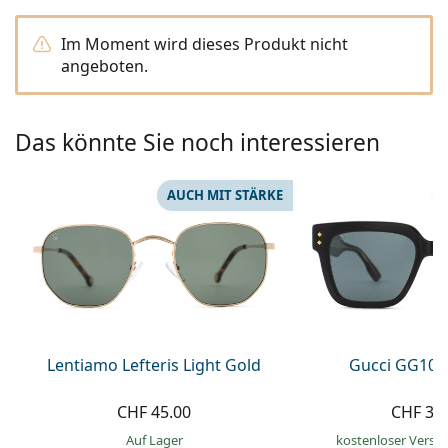
Alle Marken
ist offline
Persol
Im Moment wird dieses Produkt nicht
angeboten.
Prada
Alle Marken
Das könnte Sie noch interessieren
AUCH MIT STÄRKE
Lentiamo Lefteris Light Gold
Gucci GG108
CHF 45.00
CHF 30
auf Lager
kostenloser Versa