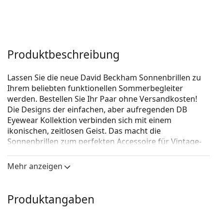
Produktbeschreibung
Lassen Sie die neue David Beckham Sonnenbrillen zu
Ihrem beliebten funktionellen Sommerbegleiter
werden. Bestellen Sie Ihr Paar ohne Versandkosten!
Die Designs der einfachen, aber aufregenden DB
Eyewear Kollektion verbinden sich mit einem
ikonischen, zeitlosen Geist. Das macht die
Sonnenbrillen zum perfekten Accessoire für Vintage-
Liebhaber und Modebewusste. Die Sonnenbrillen
Kollektion, die in Zusammenarbeit mit Safilo, einem
Mehr anzeigen
der weltweit führenden Hersteller von Sonnenbrillen,
entstand, ist für jeden starken Mann geeignet, der
klassische, individuelle Sommer Looks liebt.
Produktangaben
David Beckham DB 1002/S 086 21 51
ist eine Unisex