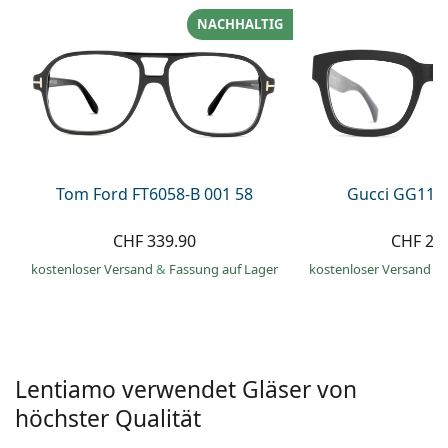
Alle Marken
NACHHALTIG
ist offline
Persol
Prada
Alle Marken
Tom Ford FT6058-B 001 58
Gucci GG113
CHF 339.90
CHF 21
kostenloser Versand
&
Fassung auf Lager
kostenloser Versand
&
Lentiamo verwendet Gläser von
höchster Qualität