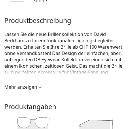
Sonne.
Produktbeschreibung
Lassen Sie die neue Brillenkollektion von David
Beckham zu Ihrem funktionalen Lieblingsbegleiter
werden. Erhalten Sie Ihre Brille ab CHF 100 Warenwert
ohne Versandkosten! Das Design der einfachen, aber
aufregenden DB Eyewear-Kollektion vereinen sich mit
einem ikonischen, zeitlosen Geist. Das macht die Brille
zum perfekten Accessoire für Vintage-Fans und
Fashion-Liebhaber. Die Brillen-Kollektion ist für jeden
starken Mann geeignet, der einen klassischen,
Mehr anzeigen
individuellen Look schätzt.
David Beckham DB 1106 807 19 50
ist eine Brille für
Produktangaben
Männer.
Schauen Sie sich mit der virtuellen Anprobefunktion
von Lentiamo an, wie Sie in dieser Brille aussehen.