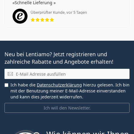
Schnelle Lieferung
Überprüfter Kunde, vor 5 Tagen
Bewertung 5 aus 5
Neu bei Lentiamo? Jetzt registrieren und
zahlreiche Rabatte und Angebote erhalten!
E-Mail
Ich habe die
Datenschutzerklärung
hierzu gelesen. Ich bin
mit der Benutzung meiner E-Mail-Adresse einverstanden
und kann dies jederzeit widerrufen.
Ich will den Newsletter.
ist offline