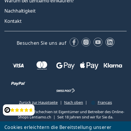
Warum bei Lentiamo einkaufen?
Nachhaltigkeit
Kontakt
Facebook
Instagram
YouTube
Linked
Besuchen Sie uns auf
Zurück zur Hauptseite
Nach oben
Français
Lentiamo s.r.o., Tschechien ist Eigentümer und Betreiber des Online-
Bewertung
Shops Lentiamo.ch
Seit 18 Jahren sind wir für Sie da.
Cookies erleichtern die Bereitstellung unserer