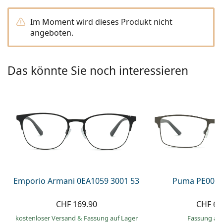
Alle Marken
ist offline
Persol
Im Moment wird dieses Produkt nicht
angeboten.
Prada
Alle Marken
Das könnte Sie noch interessieren
Emporio Armani 0EA1059 3001 53
Puma PE0027
CHF 169.90
CHF 66
kostenloser Versand
&
Fassung auf Lager
Fassung au