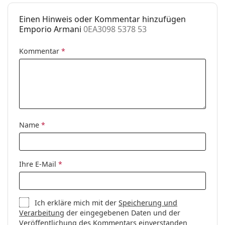
Accessories
Einen Hinweis oder Kommentar hinzufügen
Etui:
Ja
Emporio Armani
0EA3098 5378 53
Reinigungstuch:
Ja
Kommentar
*
Weiteres
Sex:
Herren
Kategorie:
Brillen
Marke:
Emporio Armani
Name
*
Code:
0EA3098 5378 53
Ihre E-Mail
*
Ich erkläre mich mit der
Speicherung und
Verarbeitung
der eingegebenen Daten und der
Veröffentlichung des Kommentars einverstanden