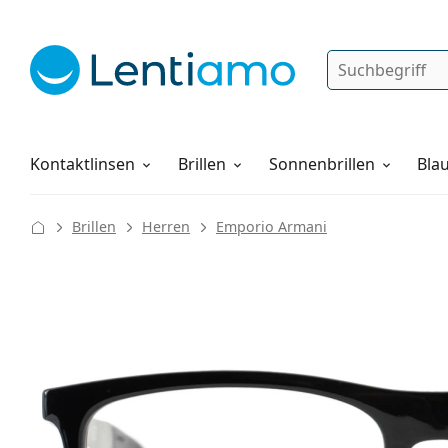
Suche
Anmelden
Web-Navigation
Pflegemittel
Alles über den Einkauf
Kontaktlinsen
Brillen
Sonnenbrillen
Blau
Brillen
Herren
Emporio Armani