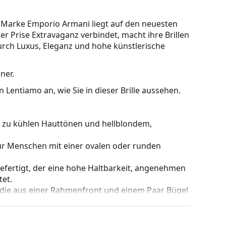
Marke Emporio Armani liegt auf den neuesten
er Prise Extravaganz verbindet, macht ihre Brillen
 durch Luxus, Eleganz und hohe künstlerische
ner.
 Lentiamo an, wie Sie in dieser Brille aussehen.
kt zu kühlen Hauttönen und hellblondem,
für Menschen mit einer ovalen oder runden
gefertigt, der eine hohe Haltbarkeit, angenehmen
et.
 die aus einer Rahmenfront und einem Paar Bügel
gen Designs aufwerten und ergänzen. Einer ihrer
che, dass sie das Glas vollständig umschließen, und
mentyp ist für alle Gläser geeignet, auch für