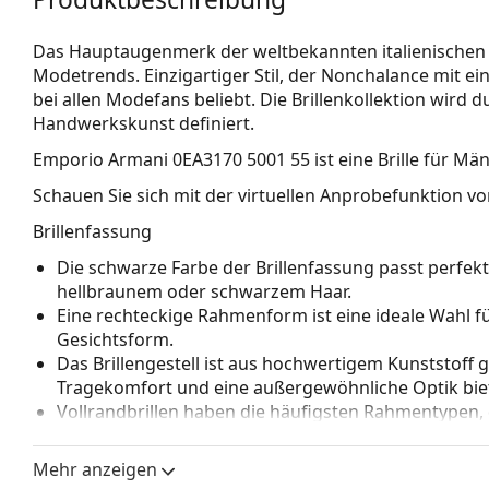
Das Hauptaugenmerk der weltbekannten italienischen 
Modetrends. Einzigartiger Stil, der Nonchalance mit ein
bei allen Modefans beliebt. Die Brillenkollektion wird
Handwerkskunst definiert.
Emporio Armani 0EA3170 5001 55
ist eine Brille für Män
Schauen Sie sich mit der virtuellen Anprobefunktion von
Brillenfassung
Die schwarze Farbe der Brillenfassung passt perfe
hellbraunem oder schwarzem Haar.
Eine rechteckige Rahmenform ist eine ideale Wahl 
Gesichtsform.
Das Brillengestell ist aus hochwertigem Kunststoff 
Tragekomfort und eine außergewöhnliche Optik biet
Vollrandbrillen haben die häufigsten Rahmentypen,
bestehen. Sie werden Ihren Stil dank ihres auffälli
Vorteile ist die Robustheit, Langlebigkeit, die Tatsa
Mehr anzeigen
vor allem ihr Schutz vor Beschädigungen. Dieser Rah