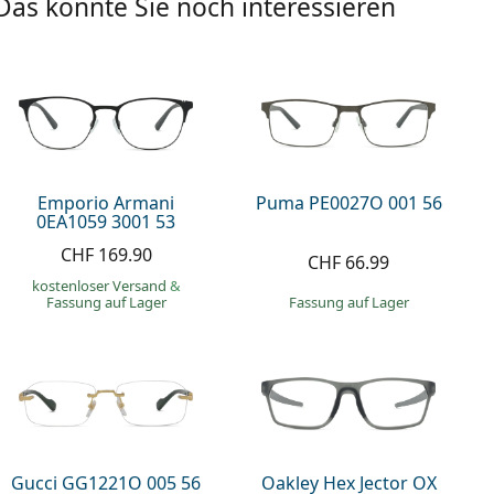
Das könnte Sie noch interessieren
Emporio Armani
Puma PE0027O 001 56
0EA1059 3001 53
CHF 169.90
CHF 66.99
kostenloser Versand
&
Fassung auf Lager
Fassung auf Lager
Gucci GG1221O 005 56
Oakley Hex Jector OX