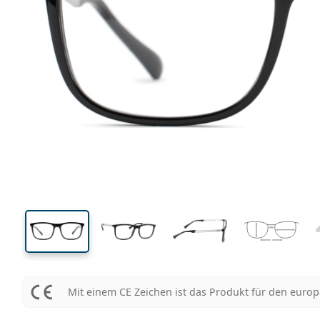
144 mm
Brillenbreite
Glasbrei
41 mm
55 mm
Glashöhe
Glasbreite
Mit einem CE Zeichen ist das Produkt für den euro