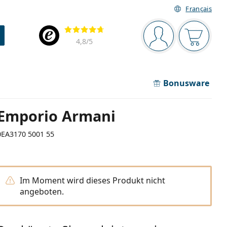
Français
Navigationsleiste
Bewertung
Sie sind angemel
Der Ware
4,8
/5
Bonusware
Emporio Armani
0EA3170 5001 55
Im Moment wird dieses Produkt nicht
angeboten.