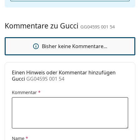
Kategorie:
Sonnenbrillen
Marke:
Gucci
Kommentare zu Gucci
Verwendung:
Mode
GG0459S 001 54
Code:
GG0459S 001 54
Bisher keine Kommentare...
Mit Stärke
Nein
verfügbar :
Einen Hinweis oder Kommentar hinzufügen
Gucci
GG0459S 001 54
Kommentar
*
Name
*