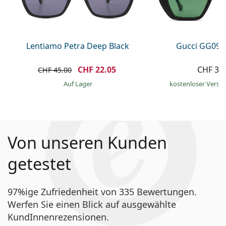
Lentiamo Petra Deep Black
Gucci GG095
CHF 22.05
CHF 37
CHF 45.00
auf Lager
kostenloser Versa
Von unseren Kunden
getestet
97%ige Zufriedenheit von 335 Bewertungen.
Werfen Sie einen Blick auf ausgewählte
KundInnenrezensionen.