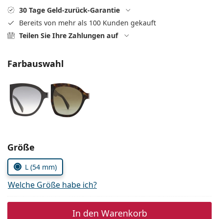
Alle Marken
30 Tage Geld-zurück-Garantie
ist offline
Persol
Bereits von mehr als 100 Kunden gekauft
Teilen Sie Ihre Zahlungen auf
Prada
Alle Marken
Farbauswahl
Parameter wählen
Größe
L (54 mm)
Welche Größe habe ich?
In den Warenkorb