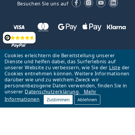
Facebook
Instagram
YouTube
Linked
Besuchen Sie uns auf
Bewertung
Cookies erleichtern die Bereitstellung unserer
Dienste und helfen dabei, das Surferlebnis auf
Zurück zur Hauptseite
Nach oben
Français
unserer Website zu verbessern, wie Sie der
Liste
der
Cookies entnehmen können. Weitere Informationen
Lentiamo s.r.o., Tschechien ist Eigentümer und Betreiber des Online-
darüber wie und zu welchem Zweck wir
Shops Lentiamo.ch
Seit 18 Jahren sind wir für Sie da.
personenbezogene Daten verwenden, finden Sie in
unserer
Datenschutzerklärung
.
Mehr
Informationen
Zustimmen
Ablehnen