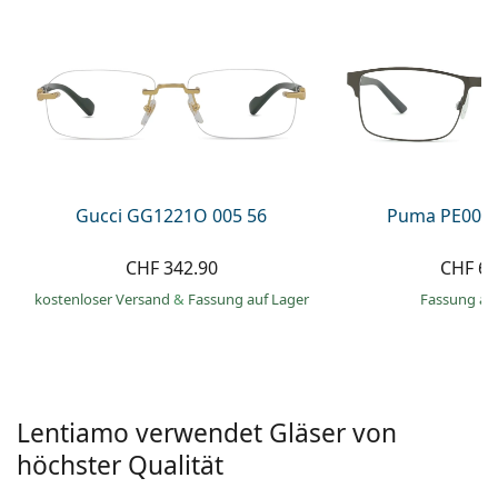
Alle Marken
ist offline
Persol
Prada
Alle Marken
Gucci GG1221O 005 56
Puma PE0027
CHF 342.90
CHF 66
kostenloser Versand
&
Fassung auf Lager
Fassung au
Lentiamo verwendet Gläser von
höchster Qualität