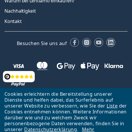
Warum bei Lentiamo einkaufen?
Nachhaltigkeit
Kontakt
Facebook
Instagram
YouTube
Linked
Besuchen Sie uns auf
Bewertung
Cookies erleichtern die Bereitstellung unserer
Dienste und helfen dabei, das Surferlebnis auf
Zurück zur Hauptseite
Nach oben
Français
unserer Website zu verbessern, wie Sie der
Liste
der
Cookies entnehmen können. Weitere Informationen
Lentiamo s.r.o., Tschechien ist Eigentümer und Betreiber des Online-
darüber wie und zu welchem Zweck wir
Shops Lentiamo.ch
Seit 18 Jahren sind wir für Sie da.
personenbezogene Daten verwenden, finden Sie in
unserer
Datenschutzerklärung
.
Mehr