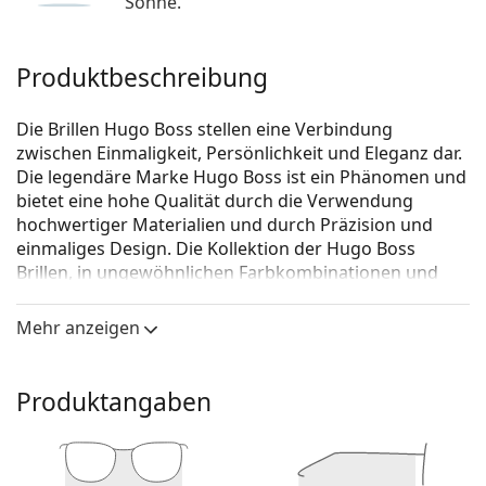
Sonne.
Produktbeschreibung
Die Brillen Hugo Boss stellen eine Verbindung
zwischen Einmaligkeit, Persönlichkeit und Eleganz dar.
Die legendäre Marke Hugo Boss ist ein Phänomen und
bietet eine hohe Qualität durch die Verwendung
hochwertiger Materialien und durch Präzision und
einmaliges Design. Die Kollektion der Hugo Boss
Brillen, in ungewöhnlichen Farbkombinationen und
zeitlosen Ausführungen, passt zu jeder Gelegenheit.
Mehr anzeigen
Hugo Boss 1151/CS 807 9O 56 (sonnenclip)
ist eine
Brille für Männer.
Schauen Sie sich mit der virtuellen Anprobefunktion
Produktangaben
von Lentiamo an, wie Sie in dieser Brille aussehen.
Brillenfassung