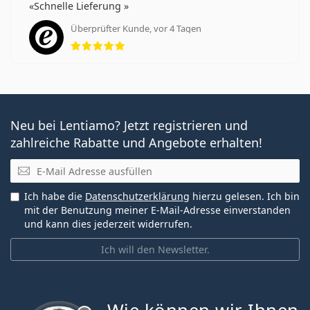
Schnelle Lieferung
Überprüfter Kunde, vor 4 Tagen
Bewertung 5 aus 5
Neu bei Lentiamo? Jetzt registrieren und
zahlreiche Rabatte und Angebote erhalten!
E-Mail
Ich habe die
Datenschutzerklärung
hierzu gelesen. Ich bin
mit der Benutzung meiner E-Mail-Adresse einverstanden
und kann dies jederzeit widerrufen.
Ich will den Newsletter.
ist offline