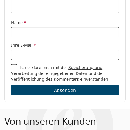
werden.
Kategorie:
Brillen
Entdecken Sie das gesamte Sortiment der
Brillen
, um
Marke:
Hugo Boss
weitere Modelle zu finden, oder nutzen Sie unseren
Name
*
Code:
1151/CS 807 9O 56
Brillen-Ratgeber
, wenn Sie Hilfe bei der Auswahl
benötigen.
Es ist ein Medizinprodukt. Lesen Sie vor dem Gebrauch
Ihre E-Mail
*
die Anleitung.
Ich erkläre mich mit der
Speicherung und
Verarbeitung
der eingegebenen Daten und der
Veröffentlichung des Kommentars einverstanden
Absenden
Von unseren Kunden