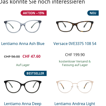
Das könnte Sie noch interessieren
AKTION −15%
NEU
Lentiamo Anna Ash Blue
Versace 0VE3375 108 54
CHF 199.90
CHF 47.60
CHF 56.00
kostenloser Versand
&
auf Lager
Fassung auf Lager
BESTSELLER
Lentiamo Anna Deep
Lentiamo Andrea Light