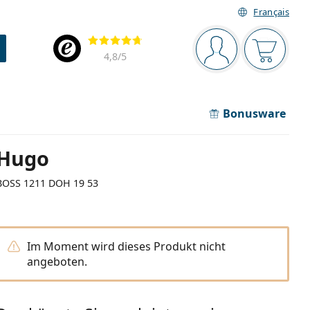
Français
Navigationsleiste
Bewertung
Sie sind angemel
Der Ware
4,8
/5
Bonusware
Hugo
BOSS 1211 DOH 19 53
Im Moment wird dieses Produkt nicht
angeboten.