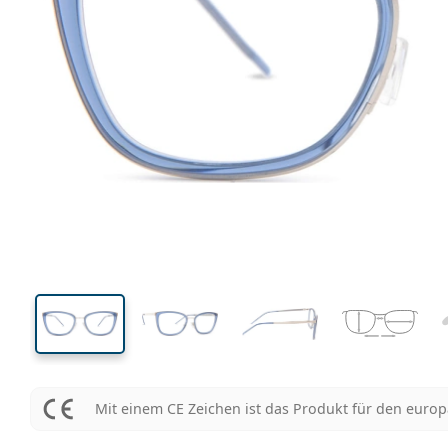
136 mm
Brillenbreite
Glasbrei
40 mm
53 mm
Glashöhe
Glasbreite
Mit einem CE Zeichen ist das Produkt für den euro