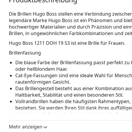
Die Brillen Hugo Boss stellen eine Verbindung zwischen
legendäre Marke Hugo Boss ist ein Phänomen und biet
hochwertiger Materialien und durch Präzision und einm
Brillen, in ungewöhnlichen Farbkombinationen und zei
Hugo Boss 1211 DOH 19 53
ist eine Brille für Frauen.
Brillenfassung
Die blaue Farbe der Brillenfassung passt perfekt 
oder hellblondem Haar.
Cat-Eye-Fassungen sind eine ideale Wahl für Mensc
rautenförmigen Gesicht.
Das Brillengestell besteht aus einer Kombination aus
Haltbarkeit, Stabilität und einen besonderen Stil.
Vollrandbrillen haben die häufigsten Rahmentypen,
bestehen. Sie werden Ihren Stil dank ihres auffälli
Vorteile ist die Robustheit, Langlebigkeit, die Tatsa
vor allem ihr Schutz vor Beschädigungen. Dieser Rah
Mehr anzeigen
Gläser mit höherer optischer Leistung.