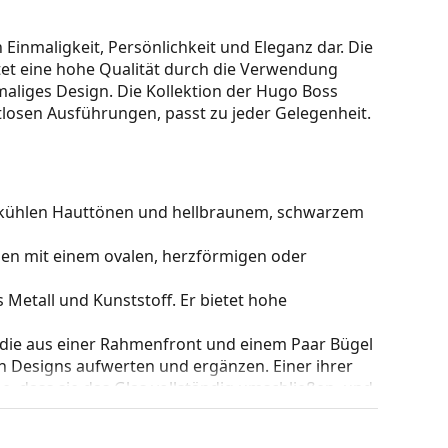
 Einmaligkeit, Persönlichkeit und Eleganz dar. Die
et eine hohe Qualität durch die Verwendung
aliges Design. Die Kollektion der Hugo Boss
tlosen Ausführungen, passt zu jeder Gelegenheit.
zu kühlen Hauttönen und hellbraunem, schwarzem
hen mit einem ovalen, herzförmigen oder
 Metall und Kunststoff. Er bietet hohe
 die aus einer Rahmenfront und einem Paar Bügel
gen Designs aufwerten und ergänzen. Einer ihrer
che, dass sie das Glas vollständig umschließen, und
mentyp ist für alle Gläser geeignet, auch für