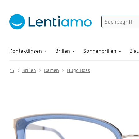
Suche
Anmelden
Web-Navigation
Pflegemittel
Alles über den Einkauf
Kontaktlinsen
Brillen
Sonnenbrillen
Blau
Brillen
Damen
Hugo Boss