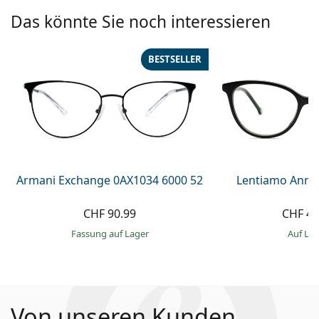
Das könnte Sie noch interessieren
BESTSELLER
Armani Exchange 0AX1034 6000 52
Lentiamo Anna
CHF 90.99
CHF 49
Fassung auf Lager
auf La
Von unseren Kunden