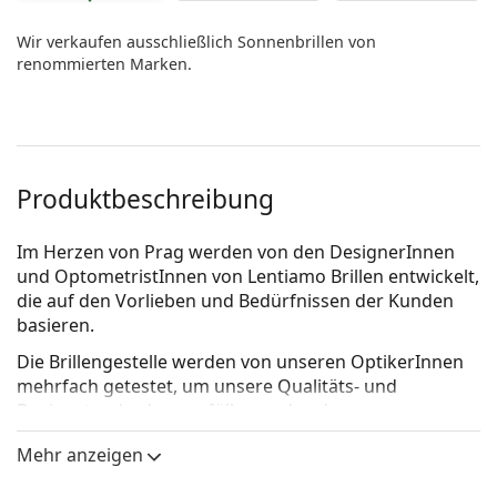
Wir verkaufen ausschließlich Sonnenbrillen von
renommierten Marken.
Produktbeschreibung
Im Herzen von Prag werden von den DesignerInnen
und OptometristInnen von Lentiamo Brillen entwickelt,
die auf den Vorlieben und Bedürfnissen der Kunden
basieren.
Die Brillengestelle werden von unseren OptikerInnen
mehrfach getestet, um unsere Qualitäts- und
Designstandards zu erfüllen und zudem
erschwingliche Preise bieten zu können. Wir
Mehr anzeigen
verwenden
ultraleichte Materialien,
die dafür sorgen,
dass unsere Brillenfassungen bequem auf Ihrem