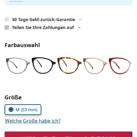
Kochsalzlösung
Marc Jacobs
0215105018
Gucci
Alle Pflegemittel
Alle Marken
30 Tage Geld-zurück-Garantie
ist online
Persol
Teilen Sie Ihre Zahlungen auf
Prada
Farbauswahl
Alle Marken
Parameter wählen
Größe
M (53 mm)
Welche Größe habe ich?