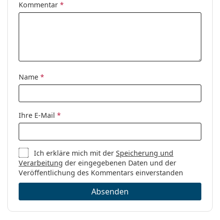
Kommentar
*
Etui:
Ja
Reinigungstuch:
Ja
Weiteres
Sex:
Damen
Kategorie:
Brillen
Name
*
Blaufilter Brillen
Marke:
Lentiamo
Ihre E-Mail
*
Code:
Anna Ash Blue
Kollektion:
Limitierte Edition
Ich erkläre mich mit der
Speicherung und
Verarbeitung
der eingegebenen Daten und der
Veröffentlichung des Kommentars einverstanden
Absenden