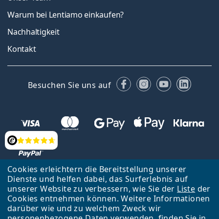
Warum bei Lentiamo einkaufen?
Nachhaltigkeit
Kontakt
Facebook
Instagram
YouTube
Linked
Besuchen Sie uns auf
Bewertung
Cookies erleichtern die Bereitstellung unserer
Dienste und helfen dabei, das Surferlebnis auf
Zurück zur Hauptseite
Nach oben
Français
unserer Website zu verbessern, wie Sie der
Liste
der
Cookies entnehmen können. Weitere Informationen
Lentiamo s.r.o., Tschechien ist Eigentümer und Betreiber des Online-
darüber wie und zu welchem Zweck wir
Shops Lentiamo.ch
Seit 18 Jahren sind wir für Sie da.
personenbezogene Daten verwenden, finden Sie in