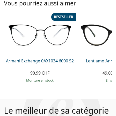
Vous pourriez aussi aimer
BESTSELLER
Armani Exchange 0AX1034 6000 52
Lentiamo Anna
90.99 CHF
49.00 
Monture en stock
en sto
Le meilleur de sa catégorie