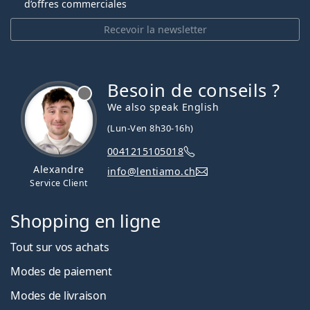
d’offres commerciales
Recevoir la newsletter
Besoin de conseils ?
hors ligne
We also speak English
(Lun-Ven 8h30-16h)
0041215105018
Alexandre
info@lentiamo.ch
Service Client
Shopping en ligne
Tout sur vos achats
Modes de paiement
Modes de livraison