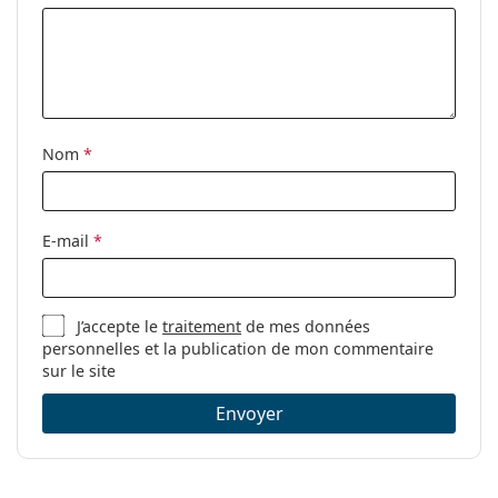
ressort:
Accessoires
Étui:
Oui
Tissu de
Oui
nettoyage:
Nom
*
Autres
Sexe:
Pour femmes
E-mail
*
Catégorie:
Lunettes de vue
Lunettes anti lumière bleue
J’accepte le
traitement
de mes données
Marque:
Lentiamo
personnelles et la publication de mon commentaire
Code:
Anna Ash Blue
sur le site
Collection:
Edition limitée
Envoyer