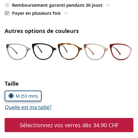
hors ligne
Toutes les marques
Remboursement garanti pendant 30 jours
Persol
Payer en plusieurs fois
Prada
Autres options de couleurs
Toutes les marques
Choisissez les paramètres
Taille
M (53 mm)
Quelle est ma taille?
Sélectionnez vos verres dès
34.90 CHF