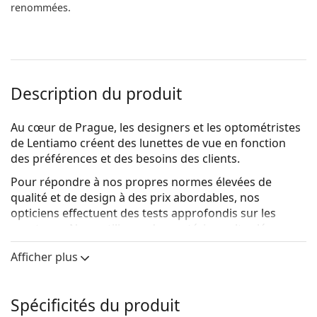
renommées.
Description du produit
Au cœur de Prague, les designers et les optométristes
de Lentiamo créent des lunettes de vue en fonction
des préférences et des besoins des clients.
Pour répondre à nos propres normes élevées de
qualité et de design à des prix abordables, nos
opticiens effectuent des tests approfondis sur les
montures. Nous utilisons des matériaux
ultra-légers
qui permettent à nos montures de s'adapter
Afficher plus
confortablement à votre visage. Pour un look parfait,
nos designers ont travaillé à la création d'une gamme
complète de formes de montures soigneusement
Spécificités du produit
sélectionnées pour chaque type de visage.