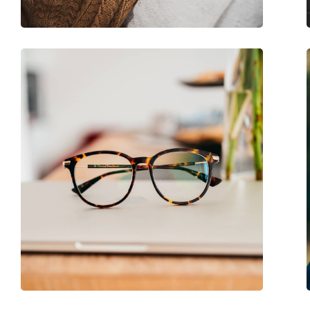
Marke:
Hugo Boss
Code:
1517 807 17 57