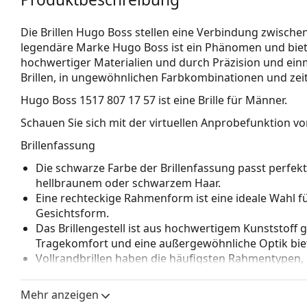
Die Brillen Hugo Boss stellen eine Verbindung zwischen
legendäre Marke Hugo Boss ist ein Phänomen und biet
hochwertiger Materialien und durch Präzision und einm
Brillen, in ungewöhnlichen Farbkombinationen und zei
Hugo Boss 1517 807 17 57
ist eine Brille für Männer.
Schauen Sie sich mit der virtuellen Anprobefunktion von
Brillenfassung
Die schwarze Farbe der Brillenfassung passt perfe
hellbraunem oder schwarzem Haar.
Eine rechteckige Rahmenform ist eine ideale Wahl 
Gesichtsform.
Das Brillengestell ist aus hochwertigem Kunststoff 
Tragekomfort und eine außergewöhnliche Optik biet
Vollrandbrillen haben die häufigsten Rahmentypen,
bestehen. Sie werden Ihren Stil dank ihres auffälli
Vorteile ist die Robustheit, Langlebigkeit, die Tatsa
Mehr anzeigen
vor allem ihr Schutz vor Beschädigungen. Dieser Rah