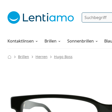
Suche
Anmelden
Web-Navigation
Pflegemittel
Alles über den Einkauf
Kontaktlinsen
Brillen
Sonnenbrillen
Blau
Brillen
Herren
Hugo Boss