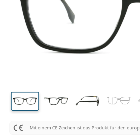
134 mm
Brillenbreite
Glasbrei
40 mm
57 mm
Glashöhe
Glasbreite
Mit einem CE Zeichen ist das Produkt für den euro