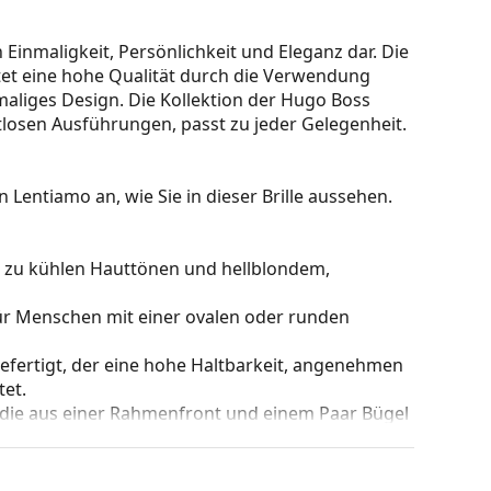
 Einmaligkeit, Persönlichkeit und Eleganz dar. Die
et eine hohe Qualität durch die Verwendung
aliges Design. Die Kollektion der Hugo Boss
tlosen Ausführungen, passt zu jeder Gelegenheit.
 Lentiamo an, wie Sie in dieser Brille aussehen.
kt zu kühlen Hauttönen und hellblondem,
für Menschen mit einer ovalen oder runden
gefertigt, der eine hohe Haltbarkeit, angenehmen
et.
 die aus einer Rahmenfront und einem Paar Bügel
gen Designs aufwerten und ergänzen. Einer ihrer
che, dass sie das Glas vollständig umschließen, und
mentyp ist für alle Gläser geeignet, auch für