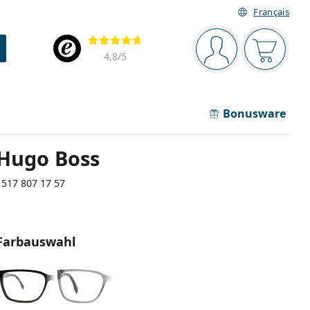
Français
Navigationsleiste
Bewertung
Sie sind angemel
Der Ware
4,8
/5
Bonusware
Hugo Boss
1517 807 17 57
Farbauswahl