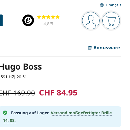
Français
Navigationsleiste
Bewertung
Sie sind angemel
Der Ware
4,8
/5
Bonusware
Hugo Boss
1591 HZJ 20 51
CHF 84.95
CHF 169.90
Fassung auf Lager.
Versand maßgefertigter Brille
14. 08.