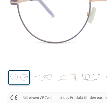
130 mm
Brillenbreite
Glasbrei
44 mm
51 mm
Glashöhe
Glasbreite
Mit einem CE Zeichen ist das Produkt für den euro