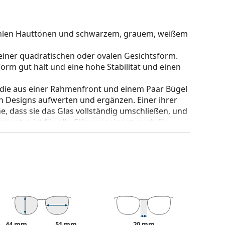
u kühlen Hauttönen und schwarzem, grauem, weißem
einer quadratischen oder ovalen Gesichtsform.
e Form gut hält und eine hohe Stabilität und einen
 die aus einer Rahmenfront und einem Paar Bügel
gen Designs aufwerten und ergänzen. Einer ihrer
che, dass sie das Glas vollständig umschließen, und
mentyp ist für alle Gläser geeignet, auch für
nderung der Position und des Sitzes Ihrer Brille.
orgen so für einen höheren Tragekomfort. Die
 erfahrenen Optiker vorgenommen werden, um
Behandlung zu vermeiden.
be des Etuis und sein Design können variieren.
 von Brillen geeignet. Einige Modelle können mit
44 mm
51 mm
20 mm