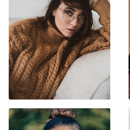
Gewicht:
105 g
Verstellbare Nasenpads:
Ja
Federscharnier:
Nein
Sonnenclip:
Nein
Accessories
Etui:
Ja
Reinigungstuch:
Ja
Weiteres
Sex:
Damen
Kategorie:
Brillen
Marke:
Hugo Boss
Code:
1591 HZJ 20 51