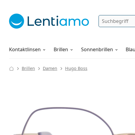
Suche
Anmelden
Web-Navigation
Pflegemittel
Alles über den Einkauf
Kontaktlinsen
Brillen
Sonnenbrillen
Blau
Brillen
Damen
Hugo Boss