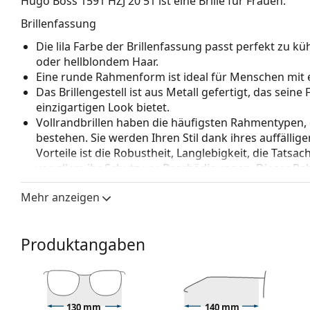
Hugo Boss 1591 HZJ 20 51
ist eine Brille für Frauen.
Brillenfassung
Die lila Farbe der Brillenfassung passt perfekt z
oder hellblondem Haar.
Eine runde Rahmenform ist ideal für Menschen mit 
Das Brillengestell ist aus Metall gefertigt, das sein
einzigartigen Look bietet.
Vollrandbrillen haben die häufigsten Rahmentypen,
bestehen. Sie werden Ihren Stil dank ihres auffälli
Vorteile ist die Robustheit, Langlebigkeit, die Tatsa
vor allem ihr Schutz vor Beschädigungen. Dieser Rah
Gläser mit höherer optischer Leistung.
Mehr anzeigen
Verstellbare Nasenpads ermöglichen eine sanfte Verä
Die Nasenpads passen sich der Nasenform an und s
Anpassung der Nasenpads sollte immer von einem
Produktangaben
Beschädigungen oder Brüche durch unsachgemäße 
Zubehör
Wir liefern die Brille in ihrem Original-Etui. Die Far
Das mitgelieferte Tuch ist zum Reinigen und Pflegen
130 mm
140 mm