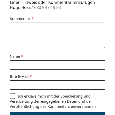
Einen Hinweis oder Kommentar hinzufügen
Accessories
Hugo Boss
1680 KB7 19 53
Etui:
Ja
Kommentar
*
Reinigungstuch:
Ja
Weiteres
Sex:
Damen
Kategorie:
Brillen
Marke:
Hugo Boss
Name
*
Code:
1680 KB7 19 53
Ihre E-Mail
*
Ich erkläre mich mit der
Speicherung und
Verarbeitung
der eingegebenen Daten und der
Veröffentlichung des Kommentars einverstanden