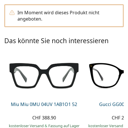
Alle Marken
ist offline
Persol
Im Moment wird dieses Produkt nicht
angeboten.
Prada
Alle Marken
Das könnte Sie noch interessieren
Miu Miu 0MU 04UV 1AB1O1 52
Gucci GG002
CHF 388.90
CHF 21
kostenloser Versand
&
Fassung auf Lager
kostenloser Versand
&