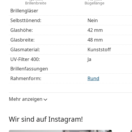
Brillenbreite
Bügellänge
höheren Tragekomfort führt. Die Rahmen sind wid
Brillengläser
behalten länger die richtige Passform.
Selbsttönend:
Nein
Entdecken Sie das gesamte Sortiment der
Blaulichtfilte
finden.
Glashöhe:
42 mm
Glasbreite:
48 mm
Glasmaterial:
Kunststoff
UV-Filter 400:
Ja
Brillenfassungen
Rahmenform:
Rund
Farbe der Fassung:
schwarz
Material der Fassung:
Kunststoff
Mehr anzeigen
Größe:
S
Brillenbreite:
126 mm
Wir sind auf Instagram!
Bügellänge:
149 mm