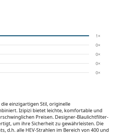
1×
0×
0×
0×
0×
die einzigartigen Stil, originelle
iert. Izipizi bietet leichte, komfortable und
 erschwinglichen Preisen. Designer-Blaulichtfilter-
tigt, um ihre Sicherheit zu gewährleisten. Die
hts, d.h. alle HEV-Strahlen im Bereich von 400 und