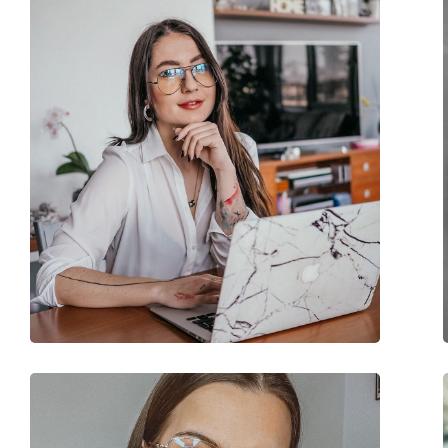
Stegbreite:
20 mm
Gewicht:
140 g
Verstellbare Nasenpads:
Nein
Federscharnier:
Ja
Accessories
Etui:
Nein
Reinigungstuch:
Nein
Weiteres
Sex:
Unisex
Kategorie:
Blaufilter Brillen
Marke:
Izipizi
Code:
Screen #D Black