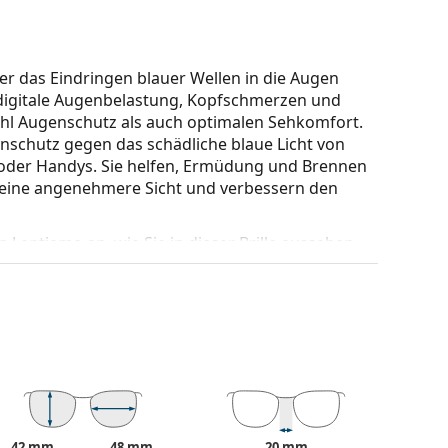
 der das Eindringen blauer Wellen in die Augen
 digitale Augenbelastung, Kopfschmerzen und
wohl Augenschutz als auch optimalen Sehkomfort.
enschutz gegen das schädliche blaue Licht von
 oder Handys. Sie helfen, Ermüdung und Brennen
r eine angenehmere Sicht und verbessern den
 Lentiamo an, wie Sie in dieser Brille aussehen.
einem kühlen Hautton und hellblondem,
n mit einer quadratischen oder ovalen
ertigem Kunststoff gefertigt, der hohe
ußergewöhnlichen Look bietet.
re Beweglichkeit von mehr als 90°, was zu einem
42 mm
48 mm
20 mm