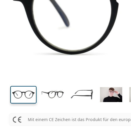
126 mm
Brillenbreite
Glasbrei
42 mm
48 mm
Glashöhe
Glasbreite
Mit einem CE Zeichen ist das Produkt für den euro