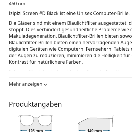
460 nm.
Izipizi Screen #D Black
ist eine Unisex Computer-Brille.
Die Gläser sind mit einem Blaulichtfilter ausgestattet,
stoppt. Dies verhindert gesundheitliche Probleme wie
Makuladegeneration. Blaulichtfilter-Brillen bieten so
Blaulichfilter-Brillen bieten einen hervorragenden Aug
digitalen Geräten wie Computern, Fernsehern, Tablets
der Augen zu reduzieren, minimieren die Helligkeit fü
Kontrast für natürlichere Farben.
Schauen Sie sich mit der virtuellen Anprobefunktion von
Brillenfassung
Mehr anzeigen
Die schwarze Farbe des Rahmens passt perfekt zu 
hellbraunem oder schwarzem Haar.
Produktangaben
Runde Fassungen sind eine ideale Wahl für Mensche
Gesichtsform.
Die Brillenfassung der Computerbrille ist aus hochw
Haltbarkeit, angenehmen Tragekomfort und einen a
Federscharniere ermöglichen den Bügeln eine größe
126 mm
149 mm