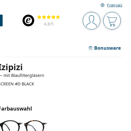
Français
Navigationsleiste
Bewertung
Sie sind angemel
Der Ware
4,8
/5
Bonusware
Izipizi
— mit Blaufiltergläsern
SCREEN #D BLACK
Farbauswahl