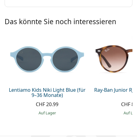
Das könnte Sie noch interessieren
Lentiamo Kids Niki Light Blue (für
Ray-Ban Junior RJ
9–36 Monate)
CHF 20.99
CHF 83
auf Lager
auf La