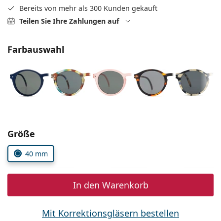
Alle Marken
Bereits von mehr als 300 Kunden gekauft
ist offline
Persol
Teilen Sie Ihre Zahlungen auf
Prada
Farbauswahl
Alle Marken
Parameter wählen
Größe
40 mm
In den Warenkorb
Mit Korrektionsgläsern bestellen