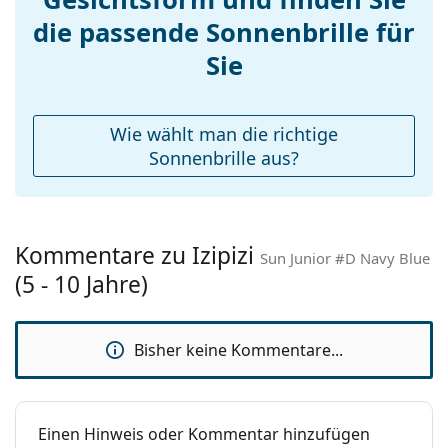
die passende Sonnenbrille für
Federscharnier:
Ja
Accessories
Sie
Etui:
Nein
Reinigungstuch:
Nein
Wie wählt man die richtige
Weiteres
Sonnenbrille aus?
Sex:
Kinder
Alter:
5 - 10 Jahre
Kommentare zu Izipizi
Kategorie:
Sonnenbrillen
Sun Junior #D Navy Blue
(5 - 10 Jahre)
Marke:
Izipizi
Verwendung:
Mode
Bisher keine Kommentare...
Code:
Sun Junior #D Navy Blue
Mit Stärke
Ja
verfügbar :
Einen Hinweis oder Kommentar hinzufügen