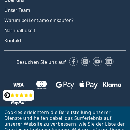
Unser Team
Warum bei Lentiamo einkaufen?
Nachhaltigkeit
Kontakt
Facebook
Instagram
YouTube
Linked
Besuchen Sie uns auf
Bewertung
Cookies erleichtern die Bereitstellung unserer
Dienste und helfen dabei, das Surferlebnis auf
Zurück zur Hauptseite
Nach oben
Français
unserer Website zu verbessern, wie Sie der
Liste
der
Cookies entnehmen können. Weitere Informationen