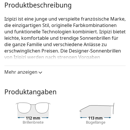
Produktbeschreibung
Izipizi ist eine junge und verspielte französische Marke,
die einzigartigen Stil, originelle Farbkombinationen
und funktionelle Technologien kombiniert. Izipizi bietet
leichte, komfortable und trendige Sonnenbrillen für
die ganze Familie und verschiedene Anlässe zu
erschwinglichen Preisen. Die Designer-Sonnenbrillen
von Izipizi werden nach strengen Vorgaben
hergestellt, um ihre Sicherheit zu gewährleisten. Die
Baby-Linie für die Kleinsten enthält kein BPA und ist
Mehr anzeigen
hypoallergen. Um die richtige Größe der Brille zu
bestimmen, empfehlen wir, die Parameter immer nach
der unten angeführten Abbildung zu messen, vor
Produktangaben
allem bei der Kinderbrille.
Izipizi Sun Junior #D Navy Blue (5 - 10 Jahre)
ist eine
Sonnenbrille für Kinder.
112 mm
113 mm
Mit der virtuellen Anprobefunktion von Lentiamo
Brillenbreite
Bügellänge
können Sie herausfinden, wie Sie mit dieser