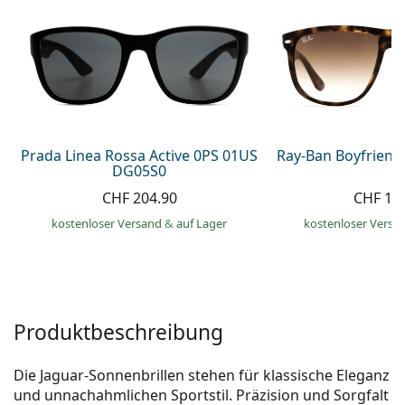
Alle Marken
ist offline
Persol
Prada
Alle Marken
Prada Linea Rossa Active 0PS 01US
Ray-Ban Boyfriend
DG05S0
CHF 204.90
CHF 13
kostenloser Versand
&
auf Lager
kostenloser Versa
Produktbeschreibung
Die Jaguar-Sonnenbrillen stehen für klassische Eleganz
und unnachahmlichen Sportstil. Präzision und Sorgfalt