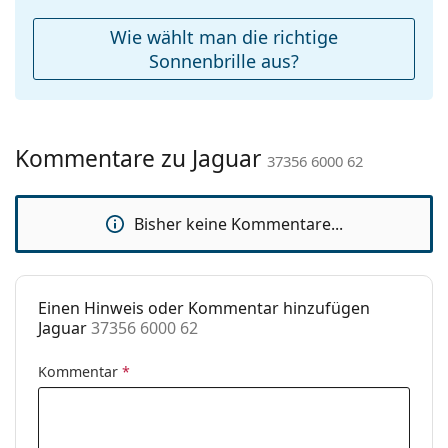
Weiteres
Wie wählt man die richtige
Sex:
Herren
Sonnenbrille aus?
Kategorie:
Sonnenbrillen
Marke:
Jaguar
Kommentare zu Jaguar
Verwendung:
Mode
37356 6000 62
Code:
37356 6000 62
Bisher keine Kommentare...
Einen Hinweis oder Kommentar hinzufügen
Jaguar
37356 6000 62
Kommentar
*