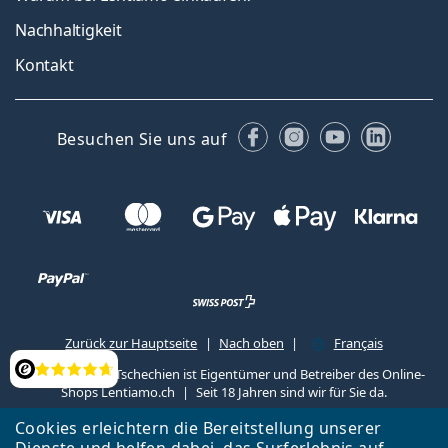
Nachhaltigkeit
Kontakt
Facebook
Instagram
YouTube
Linked
Besuchen Sie uns auf
Zurück zur Hauptseite
Nach oben
Français
Lentiamo s.r.o., Tschechien ist Eigentümer und Betreiber des Online-
Bewertung
Shops Lentiamo.ch
Seit 18 Jahren sind wir für Sie da.
Cookies erleichtern die Bereitstellung unserer