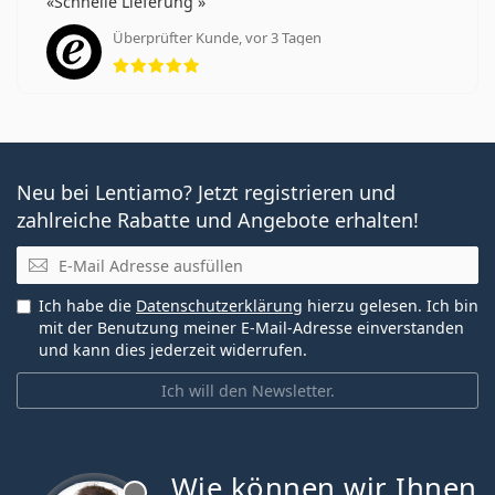
Schnelle Lieferung
Überprüfter Kunde, vor 3 Tagen
Bewertung 5 aus 5
Neu bei Lentiamo? Jetzt registrieren und
zahlreiche Rabatte und Angebote erhalten!
E-Mail
Ich habe die
Datenschutzerklärung
hierzu gelesen. Ich bin
mit der Benutzung meiner E-Mail-Adresse einverstanden
und kann dies jederzeit widerrufen.
Ich will den Newsletter.
Wie können wir Ihnen
ist offline