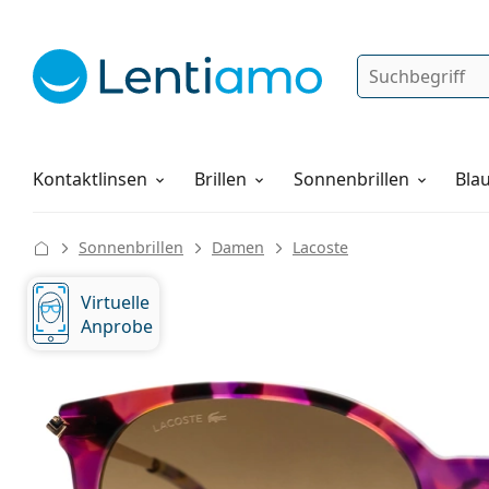
Suche
Anmelden
Web-Navigation
Pflegemittel
Alles über den Einkauf
Kontaktlinsen
Brillen
Sonnenbrillen
Blau
Sonnenbrillen
Damen
Lacoste
Virtuelle
Anprobe