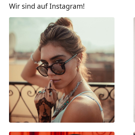
UV-Filter 400:
Ja
Wir sind auf Instagram!
Brillenfassungen
Rahmenform:
Rund
Farbe der Fassung:
schwarz
Material der Fassung:
Metall/Kunststoff
Größe:
L
Brillenbreite:
141 mm
Bügellänge:
140 mm
Stegbreite:
18 mm
Gewicht:
170 g
Verstellbare Nasenpads:
Nein
Federscharnier:
Nein
Accessories
Etui:
Ja