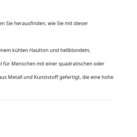
n Sie herausfinden, wie Sie mit dieser
einem kühlen Hautton und hellblondem,
hl für Menschen mit einer quadratischen oder
us Metall und Kunststoff gefertigt, die eine hohe
hts, ohne den Kontrast zu beeinträchtigen oder die
ch unten getönt sind, wobei die Unterseite der
rmöglicht die Filterung des direkten Sonnenlichts
e Sicht. Diese Gläserbehandlung sorgt für eine