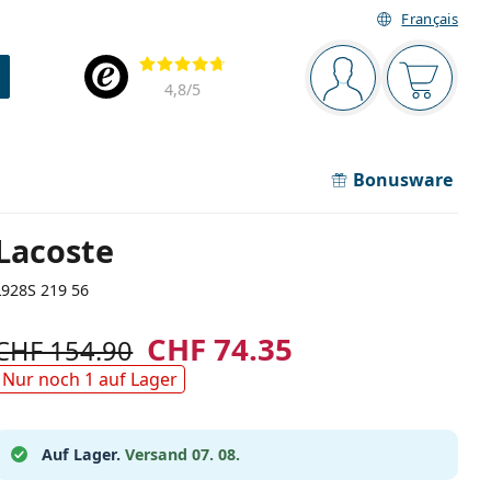
Français
Navigationsleiste
Bewertung
Sie sind angemel
Der Ware
4,8
/5
Bonusware
Lacoste
L928S 219 56
CHF 74.35
CHF 154.90
Nur noch 1 auf Lager
Auf Lager.
Versand 07. 08.