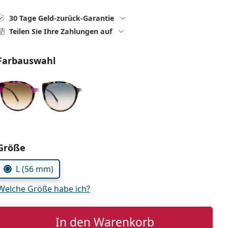
30 Tage Geld-zurück-Garantie
Teilen Sie Ihre Zahlungen auf
Farbauswahl
Parameter wählen
Größe
L (56 mm)
Welche Größe habe ich?
In den Warenkorb