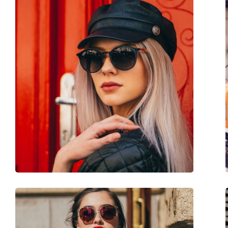
Reinigungstuch:
Nein
Weiteres
Sex:
Damen
Kategorie:
Sonnenbrillen
Marke:
Lacoste
Verwendung:
Mode
Code:
L928S 219 56