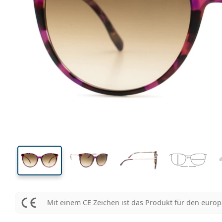
141 mm
Brillenbreite
Glasbrei
49 mm
56 mm
Glashöhe
Glasbreite
Mit einem CE Zeichen ist das Produkt für den euro