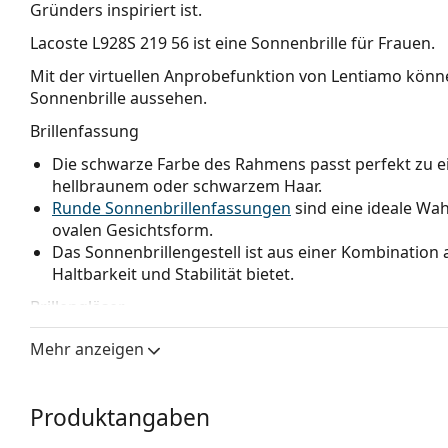
Gründers inspiriert ist.
Lacoste L928S 219 56
ist eine Sonnenbrille für Frauen.
Mit der virtuellen Anprobefunktion von Lentiamo könne
Sonnenbrille aussehen.
Brillenfassung
Die schwarze Farbe des Rahmens passt perfekt zu 
hellbraunem oder schwarzem Haar.
Runde Sonnenbrillenfassungen
sind eine ideale Wa
ovalen Gesichtsform.
Das Sonnenbrillengestell ist aus einer Kombination a
Haltbarkeit und Stabilität bietet.
Brillengläser
Die grauen Gläser reduzieren die Intensität des Lic
Mehr anzeigen
Farben zu verfälschen.
Die Sonnenbrille hat
Verlaufsgläser
, die von oben na
Gläser am hellsten ist. Die dunkelste Tönung oben e
Produktangaben
und die hellere Tönung unten sorgt für ausreichend