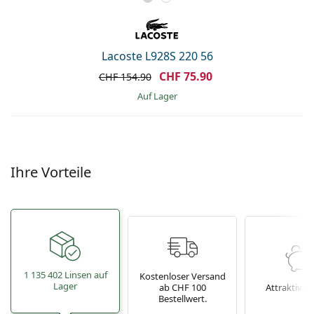
Lacoste L928S 220 56
CHF 75.90
CHF 154.90
auf Lager
Ihre Vorteile
1 135 402 Linsen auf
Kostenloser Versand
Lager
ab CHF 100
Attraktive P
Bestellwert.