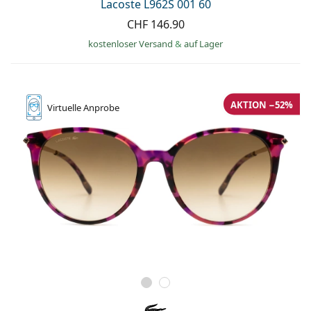
Kochsalzlösung
Lacoste L962S 001 60
Marc Jacobs
CHF 146.90
0215105018
Gucci
Alle Pflegemittel
Alle Marken
kostenloser Versand
&
auf Lager
ist online
Persol
Prada
AKTION −52%
Virtuelle
Anprobe
Alle Marken