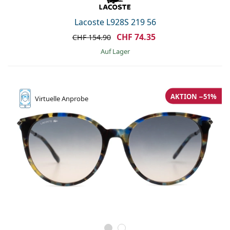
Lacoste L928S 219 56
CHF 74.35
CHF 154.90
auf Lager
AKTION −51%
Virtuelle
Anprobe