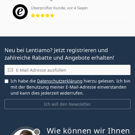
Überprüfter Kunde, vor 4 Tagen
Bewertung 5 aus 5
Neu bei Lentiamo? Jetzt registrieren und
zahlreiche Rabatte und Angebote erhalten!
E-Mail
Ich habe die
Datenschutzerklärung
hierzu gelesen. Ich bin
mit der Benutzung meiner E-Mail-Adresse einverstanden
und kann dies jederzeit widerrufen.
Ich will den Newsletter.
Wie können wir Ihnen
ist offline