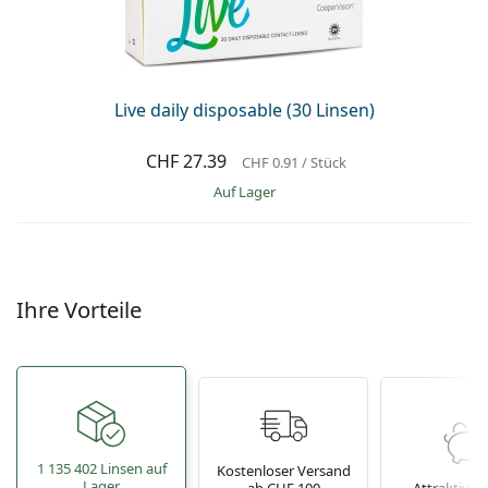
Alle Marken
ist offline
Persol
Prada
Live daily disposable (30 Linsen)
Alle Marken
CHF 27.39
CHF 0.91
/ Stück
auf Lager
Ihre Vorteile
1 135 402 Linsen auf
Kostenloser Versand
Lager