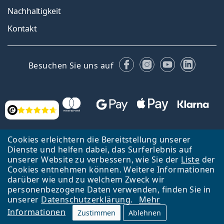
Nachhaltigkeit
Kontakt
Facebook
Instagram
YouTube
Linked
Besuchen Sie uns auf
Bewertung
Cookies erleichtern die Bereitstellung unserer
Dienste und helfen dabei, das Surferlebnis auf
unserer Website zu verbessern, wie Sie der
Liste
der
Zurück zur Hauptseite
Nach oben
Français
Cookies entnehmen können. Weitere Informationen
darüber wie und zu welchem Zweck wir
Lentiamo s.r.o., Tschechien ist Eigentümer und Betreiber des Online-
personenbezogene Daten verwenden, finden Sie in
Shops Lentiamo.ch
Seit 18 Jahren sind wir für Sie da.
unserer
Datenschutzerklärung
.
Mehr
Informationen
Zustimmen
Ablehnen