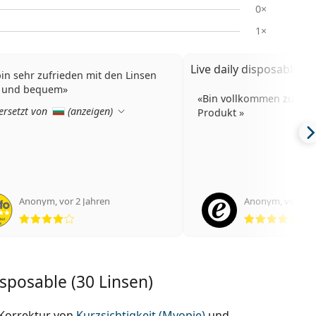
0×
1×
Live daily disposable (9
bin sehr zufrieden mit den Linsen
t und bequem
Bin vollkommen zufrie
rsetzt von
(
anzeigen
)
Produkt
Anonym
,
vor 2 Jahren
Anonym
,
vor 2 J
Bewertung 4 aus 5
Bew
isposable (30 Linsen)
Korrektur von
Kurzsichtigkeit (Myopie)
und