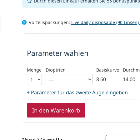
Durch diesen Einkauf erhalten Sie
55 Bonuspunkt
Vorteilspackungen:
Live daily disposable (90 Linsen)
Parameter wählen
Parameter wählen
Menge
Dioptrien
Basiskurve
Durchm
8.60
14.00
+ Parameter für das zweite Auge eingeben
In den Warenkorb