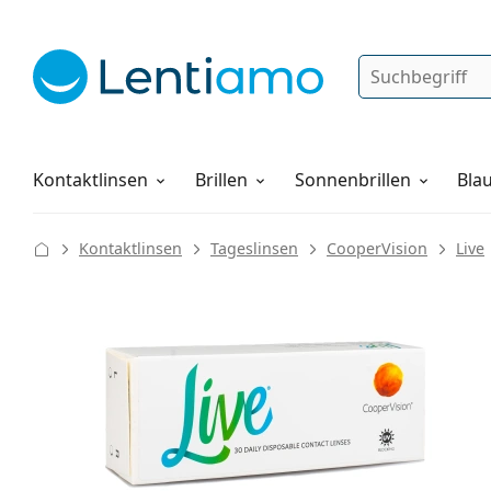
Suche
Anmelden
Web-Navigation
Pflegemittel
Alles über den Einkauf
Kontaktlinsen
Brillen
Sonnenbrillen
Blau
Kontaktlinsen
Tageslinsen
CooperVision
Live