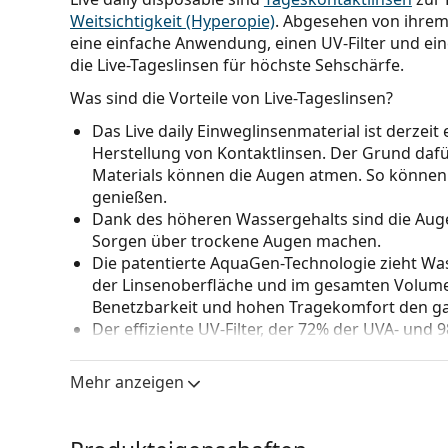
Weitsichtigkeit (Hyperopie)
. Abgesehen von ihre
eine einfache Anwendung, einen UV-Filter und e
die Live-Tageslinsen für höchste Sehschärfe.
Was sind die Vorteile von Live-Tageslinsen?
Das Live daily Einweglinsenmaterial ist derzei
Herstellung von Kontaktlinsen. Der Grund dafü
Materials können die Augen atmen. So können
genießen.
Dank des höheren Wassergehalts sind die Augen
Sorgen über trockene Augen machen.
Die patentierte AquaGen-Technologie zieht Was
der Linsenoberfläche und im gesamten Volumen
Benetzbarkeit und hohen Tragekomfort den ga
Der effiziente UV-Filter, der 72% der UVA- und 
Augen langfristig gesund zu erhalten.
Mehr anzeigen
Der UV-Filter in Kontaktlinsen erhöht den Schutz 
Die Linsen bedecken jedoch weder die gesamte A
Kombination von Kontaktlinsen mit UV-Filter und