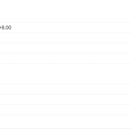
Max OptiFresh 10 ml
verkauft.
auch die Anleitung.
+8.00