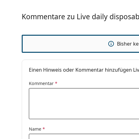
Verwendung
MHD:
Mindestens 3
Kommentare zu Live daily disposabl
Verfärbung für einfache
Nein
Handhabung:
Tag- und Nachtlinsen:
Nein
Bisher k
Anzeiger Rückseite -
Nein
Vorderseite:
Verpackung
Einen Hinweis oder Kommentar hinzufügen Live 
Hersteller:
CooperVision
Kommentar
*
Linsen in der Packung:
30
Gewicht:
90 g
Weiteres
Kategorie:
Tageslinsen
Silikon-Hydrog
Name
*
Kontaktlinsen