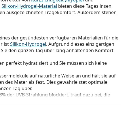
m
Silikon-Hydrogel-Material
bieten diese Tageslinsen
inen ausgezeichneten Tragekomfort. Außerdem stehen
t eines der gesündesten verfügbaren Materialien für die
r ist
Silikon-Hydrogel
. Aufgrund dieses einzigartigen
 Sie den ganzen Tag über lang anhaltenden Komfort
 perfekt hydratisiert und Sie müssen sich keine
sermoleküle auf natürliche Weise an und hält sie auf
 des Materials fest. Dies gewährleistet optimale
nzen Tag über.
98% der UVB-Strahlung blockiert, trägt dazu bei, die
der Hornhaut vor gefährlicher ultravioletter Strahlung.
ugenpartie noch die gesamte Augenregion, so dass die
Sonnenbrille
der ideale Schutz vor schädlichen UV-