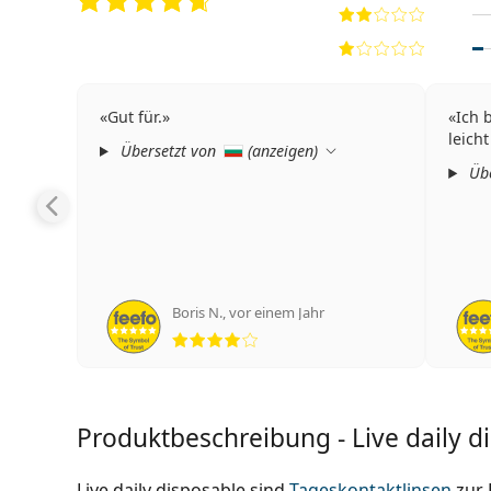
Gut für.
Ich 
leich
Übersetzt von
(
anzeigen
)
Übe
Boris N.
,
vor einem Jahr
Bewertung 4 aus 5
Produktbeschreibung - Live daily d
Live daily disposable sind
Tageskontaktlinsen
zur 