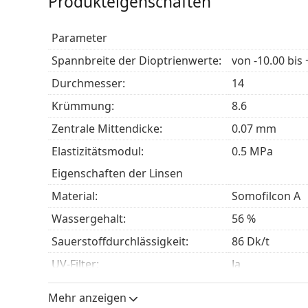
Produkteigenschaften
Strahlen ist.
Am häufigsten werden sie mit den Augentropfen
Parameter
Es ist ein Medizinprodukt. Lesen Sie vor dem Gebr
Spannbreite der Dioptrienwerte:
von -10.00 bis 
Durchmesser:
14
Krümmung:
8.6
zentrale Mittendicke:
0.07 mm
Elastizitätsmodul:
0.5 MPa
Eigenschaften der Linsen
Material:
Somofilcon A
Wassergehalt:
56 %
Sauerstoffdurchlässigkeit:
86 Dk/t
UV-Filter:
Ja
Silikon-Hydrogel:
Ja
Mehr anzeigen