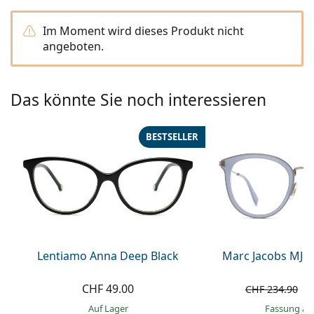
Alle Marken
ist offline
Persol
Im Moment wird dieses Produkt nicht
angeboten.
Prada
Alle Marken
Das könnte Sie noch interessieren
BESTSELLER
Lentiamo Anna Deep Black
Marc Jacobs MJ 1
CHF 49.00
C
CHF 234.90
auf Lager
Fassung au