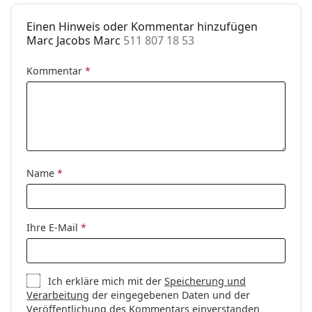
Etui:
Ja
Einen Hinweis oder Kommentar hinzufügen
Reinigungstuch:
Ja
Marc Jacobs Marc
511 807 18 53
Weiteres
Kommentar
*
Sex:
Damen
Kategorie:
Brillen
Marke:
Marc Jacobs
Code:
511 807 18 53
Name
*
Ihre E-Mail
*
Ich erkläre mich mit der
Speicherung und
Verarbeitung
der eingegebenen Daten und der
Veröffentlichung des Kommentars einverstanden