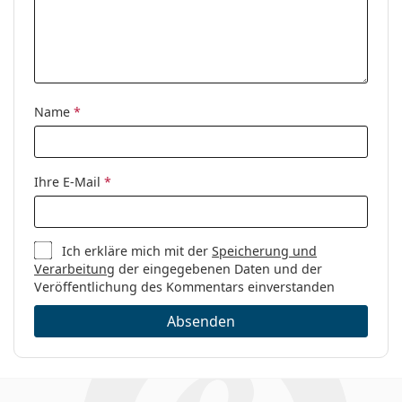
Reinigungstuch:
Ja
Weiteres
Sex:
Damen
Kategorie:
Brillen
Name
*
Marke:
Marc Jacobs
Code:
590 26S 17 54
Ihre E-Mail
*
Ich erkläre mich mit der
Speicherung und
Verarbeitung
der eingegebenen Daten und der
Veröffentlichung des Kommentars einverstanden
Absenden