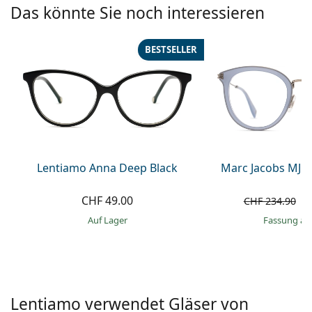
Kochsalzlösung
Das könnte Sie noch interessieren
Marc Jacobs
0215105018
Gucci
Alle Pflegemittel
Alle Marken
BESTSELLER
ist online
Persol
Prada
Alle Marken
Lentiamo Anna Deep Black
Marc Jacobs MJ 1
CHF 49.00
C
CHF 234.90
auf Lager
Fassung au
Lentiamo verwendet Gläser von