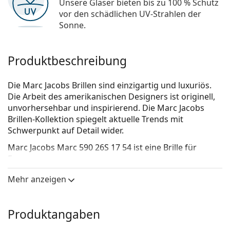
Unsere Gläser bieten bis zu 100 % Schutz
vor den schädlichen UV-Strahlen der
Sonne.
Produktbeschreibung
Die Marc Jacobs Brillen sind einzigartig und luxuriös.
Die Arbeit des amerikanischen Designers ist originell,
unvorhersehbar und inspirierend. Die Marc Jacobs
Brillen-Kollektion spiegelt aktuelle Trends mit
Schwerpunkt auf Detail wider.
Marc Jacobs Marc 590 26S 17 54
ist eine Brille für
Frauen.
Schauen Sie sich mit der virtuellen Anprobefunktion
Mehr anzeigen
von Lentiamo an, wie Sie in dieser Brille aussehen.
Brillenfassung
Produktangaben
Die schwarze Farbe der Brillenfassung passt perfekt