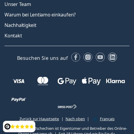
Unser Team
Warum bei Lentiamo einkaufen?
Nachhaltigkeit
Kontakt
Facebook
Instagram
YouTube
Linked
Besuchen Sie uns auf
Zurück zur Hauptseite
Nach oben
Français
Lentiamo s.r.o., Tschechien ist Eigentümer und Betreiber des Online-
Bewertung
Shops Lentiamo.ch
Seit 18 Jahren sind wir für Sie da.