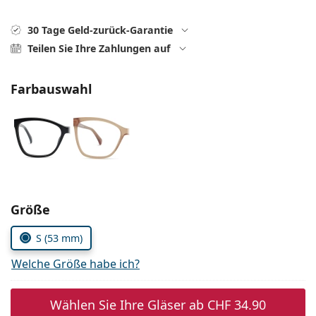
Alle Marken
ist offline
Persol
30 Tage Geld-zurück-Garantie
Teilen Sie Ihre Zahlungen auf
Prada
Alle Marken
Farbauswahl
Parameter wählen
Größe
S (53 mm)
Welche Größe habe ich?
Wählen Sie Ihre Gläser ab
CHF 34.90