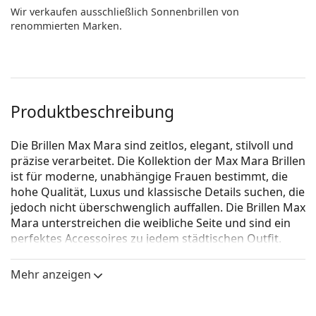
Wir verkaufen ausschließlich Sonnenbrillen von
renommierten Marken.
Produktbeschreibung
Die Brillen Max Mara sind zeitlos, elegant, stilvoll und
präzise verarbeitet. Die Kollektion der Max Mara Brillen
ist für moderne, unabhängige Frauen bestimmt, die
hohe Qualität, Luxus und klassische Details suchen, die
jedoch nicht überschwenglich auffallen. Die Brillen Max
Mara unterstreichen die weibliche Seite und sind ein
perfektes Accessoires zu jedem städtischen Outfit.
MaxMara MM 5017 001 14 53
ist eine Brille für Frauen.
Mehr anzeigen
Schauen Sie sich mit der virtuellen Anprobefunktion
von Lentiamo an, wie Sie in dieser Brille aussehen.