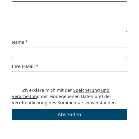
Reinigungstuch:
Ja
Weiteres
Sex:
Damen
Kategorie:
Brillen
Marke:
Max Mara
Name
*
Code:
MM 5017 001 14 53
Ihre E-Mail
*
Ich erkläre mich mit der
Speicherung und
Verarbeitung
der eingegebenen Daten und der
Veröffentlichung des Kommentars einverstanden
Absenden