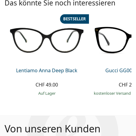
Das könnte Sie noch interessieren
BESTSELLER
Lentiamo Anna Deep Black
Gucci GG002
CHF 49.00
CHF 21
auf Lager
kostenloser Versand
&
Von unseren Kunden