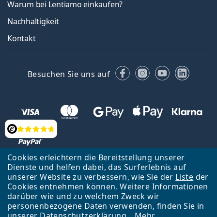
Warum bei Lentiamo einkaufen?
Nachhaltigkeit
Kontakt
Facebook
Instagram
YouTube
Linked
Besuchen Sie uns auf
Bewertung
Cookies erleichtern die Bereitstellung unserer
Dienste und helfen dabei, das Surferlebnis auf
Zurück zur Hauptseite
Nach oben
Français
unserer Website zu verbessern, wie Sie der
Liste
der
Cookies entnehmen können. Weitere Informationen
Lentiamo s.r.o., Tschechien ist Eigentümer und Betreiber des Online-
darüber wie und zu welchem Zweck wir
Shops Lentiamo.ch
Seit 18 Jahren sind wir für Sie da.
personenbezogene Daten verwenden, finden Sie in
unserer
Datenschutzerklärung
.
Mehr