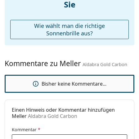
Etui:
Ja
Sie
Entdecken Sie das gesamte Sortiment der
Sonnenbrillen
, um weitere Modelle beliebter Marken
Reinigungstuch:
Ja
zu finden.
Weiteres
Wie wählt man die richtige
Sex:
Unisex
Sonnenbrille aus?
Kategorie:
Sonnenbrillen
Marke:
Meller
Kommentare zu Meller
Verwendung:
Mode
Aldabra Gold Carbon
Code:
Aldabra Gold Carbon
Bisher keine Kommentare...
Einen Hinweis oder Kommentar hinzufügen
Meller
Aldabra Gold Carbon
Kommentar
*