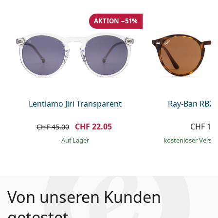
AKTION −51%
Lentiamo Jiri Transparent
Ray-Ban RB21
CHF 22.05
CHF 13
CHF 45.00
auf Lager
kostenloser Versa
Von unseren Kunden
getestet