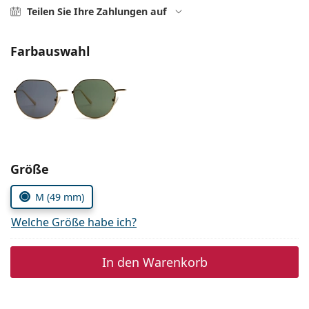
Alle Marken
Teilen Sie Ihre Zahlungen auf
ist offline
Persol
Farbauswahl
Prada
Alle Marken
Parameter wählen
Größe
M (49 mm)
Welche Größe habe ich?
In den Warenkorb