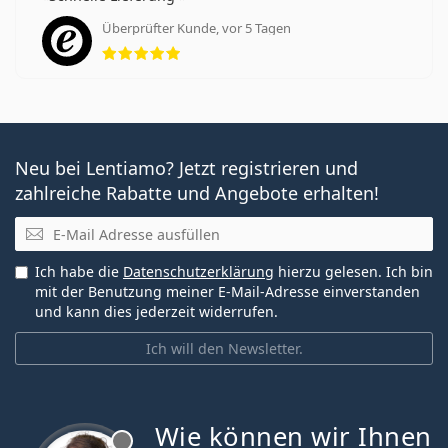
Überprüfter Kunde, vor 5 Tagen
Bewertung 5 aus 5
Neu bei Lentiamo? Jetzt registrieren und
zahlreiche Rabatte und Angebote erhalten!
E-Mail
Ich habe die
Datenschutzerklärung
hierzu gelesen. Ich bin
mit der Benutzung meiner E-Mail-Adresse einverstanden
und kann dies jederzeit widerrufen.
Ich will den Newsletter.
Wie können wir Ihnen
ist offline