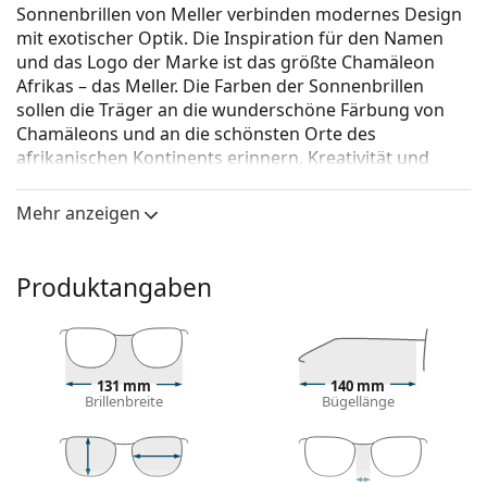
Sonnenbrillen von Meller verbinden modernes Design
mit exotischer Optik. Die Inspiration für den Namen
und das Logo der Marke ist das größte Chamäleon
Afrikas – das Meller. Die Farben der Sonnenbrillen
sollen die Träger an die wunderschöne Färbung von
Chamäleons und an die schönsten Orte des
afrikanischen Kontinents erinnern. Kreativität und
Originalität sind die treibende Kraft dieser Modemarke
aus Barcelona.
Mehr anzeigen
Meller Aldabra Gold Carbon
ist eine Unisex Sonnebrille.
Brillenfassung
Produktangaben
Die goldene Farbe des Rahmens passt perfekt zu
warmen Hauttönen und dunkelbraunem Haar.
Runde Sonnenbrillenfassungen
sind eine ideale
Wahl für Menschen mit einer quadratischen oder
131 mm
140 mm
Brillenbreite
Bügellänge
ovalen Gesichtsform.
Das Sonnenbrillengestell ist aus Metall gefertigt,
das seine Form gut hält und hohe Stabilität bietet.
Verstellbare Nasenpads ermöglichen eine sanfte