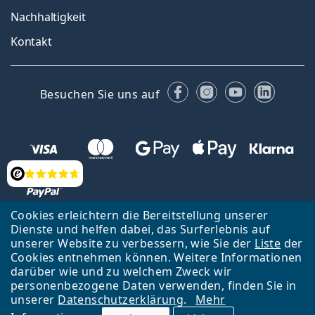
Nachhaltigkeit
Kontakt
Facebook
Instagram
YouTube
Linked
Besuchen Sie uns auf
Bewertung
Cookies erleichtern die Bereitstellung unserer
Dienste und helfen dabei, das Surferlebnis auf
Zurück zur Hauptseite
Nach oben
Français
unserer Website zu verbessern, wie Sie der
Liste
der
Cookies entnehmen können. Weitere Informationen
Lentiamo s.r.o., Tschechien ist Eigentümer und Betreiber des Online-
darüber wie und zu welchem Zweck wir
Shops Lentiamo.ch
Seit 18 Jahren sind wir für Sie da.
personenbezogene Daten verwenden, finden Sie in
unserer
Datenschutzerklärung
.
Mehr