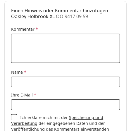
für intensive Sonneneinstrahlung am Strand oder in
Einen Hinweis oder Kommentar hinzufügen
der Stadt geeignet.
Oakley Holbrook XL
OO 9417 09 59
Zubehör
Kommentar
*
Das mitgelieferte Tuch ist ideal zum Reinigen und
Pflegen der Sonnenbrille. Einige Modelle können
mit einem Stoffbeutel anstelle eines Tuchs geliefert
werden.
Entdecken Sie das gesamte Sortiment der
Sonnenbrillen
, um weitere Modelle beliebter Marken
zu finden.
Name
*
Ihre E-Mail
*
Ich erkläre mich mit der
Speicherung und
Verarbeitung
der eingegebenen Daten und der
Veröffentlichung des Kommentars einverstanden