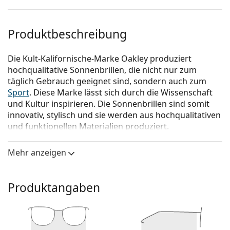
Produktbeschreibung
Die Kult-Kalifornische-Marke Oakley produziert
hochqualitative Sonnenbrillen, die nicht nur zum
täglich Gebrauch geeignet sind, sondern auch zum
Sport
. Diese Marke lässt sich durch die Wissenschaft
und Kultur inspirieren. Die Sonnenbrillen sind somit
innovativ, stylisch und sie werden aus hochqualitativen
und funktionellen Materialien produziert.
Oakley Holbrook XL OO 9417 09 59
ist eine
Mehr anzeigen
Sonnenbrille für Männer.
Mit der virtuellen Anprobefunktion von Lentiamo
können Sie herausfinden, wie Sie mit dieser
Produktangaben
Sonnenbrille aussehen.
Brillenfassung
Die graue Farbe des Rahmens passt perfekt zu