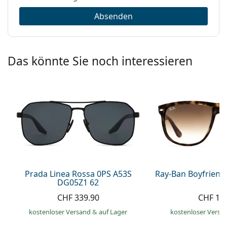
Absenden
Das könnte Sie noch interessieren
Prada Linea Rossa 0PS A53S
Ray-Ban Boyfriend
DG05Z1 62
CHF 339.90
CHF 13
kostenloser Versand
&
auf Lager
kostenloser Versa