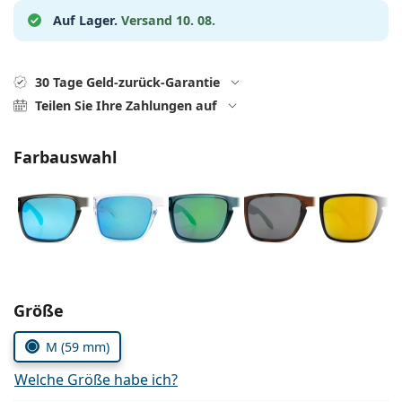
Alle Marken
Auf Lager.
Versand 10. 08.
ist offline
Persol
Prada
30 Tage Geld-zurück-Garantie
Alle Marken
Teilen Sie Ihre Zahlungen auf
Farbauswahl
Parameter wählen
Größe
M (59 mm)
Welche Größe habe ich?