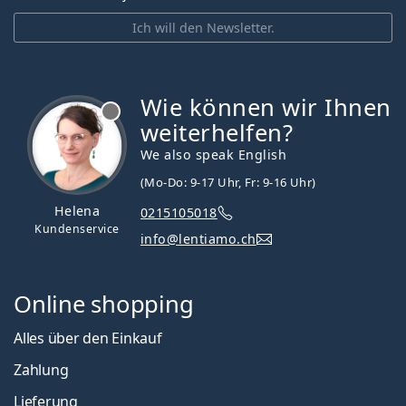
Ich will den Newsletter.
Wie können wir Ihnen
ist offline
weiterhelfen?
We also speak English
(Mo-Do: 9-17 Uhr, Fr: 9-16 Uhr)
Helena
0215105018
Kundenservice
info@lentiamo.ch
Online shopping
Alles über den Einkauf
Zahlung
Lieferung