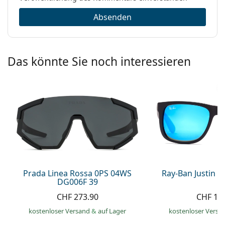
Absenden
Das könnte Sie noch interessieren
Prada Linea Rossa 0PS 04WS
Ray-Ban Justin 
DG006F 39
CHF 273.90
CHF 13
kostenloser Versand
&
auf Lager
kostenloser Versa