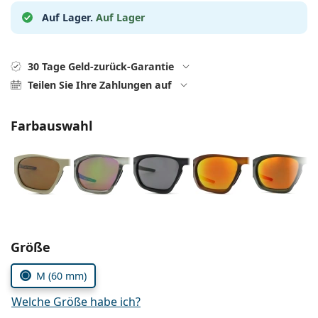
Kochsalzlösung
Marc Jacobs
Auf Lager.
Auf Lager
0215105018
Gucci
Alle Pflegemittel
Alle Marken
ist online
Persol
30 Tage Geld-zurück-Garantie
Teilen Sie Ihre Zahlungen auf
Prada
Alle Marken
Farbauswahl
Parameter wählen
Größe
M (60 mm)
Welche Größe habe ich?