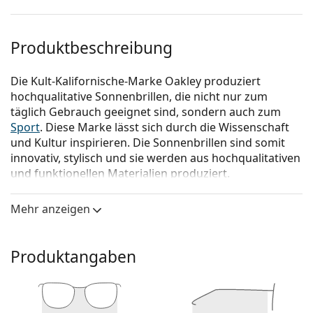
Produktbeschreibung
Die Kult-Kalifornische-Marke Oakley produziert
hochqualitative Sonnenbrillen, die nicht nur zum
täglich Gebrauch geeignet sind, sondern auch zum
Sport
. Diese Marke lässt sich durch die Wissenschaft
und Kultur inspirieren. Die Sonnenbrillen sind somit
innovativ, stylisch und sie werden aus hochqualitativen
und funktionellen Materialien produziert.
Oakley Lateralis OO 9431 05 60
ist eine Sonnenbrille
Mehr anzeigen
für Männer.
Mit der virtuellen Anprobefunktion von Lentiamo
können Sie herausfinden, wie Sie mit dieser
Produktangaben
Sonnenbrille aussehen.
Brillenfassung
Die beige Farbe des Rahmens passt perfekt zu