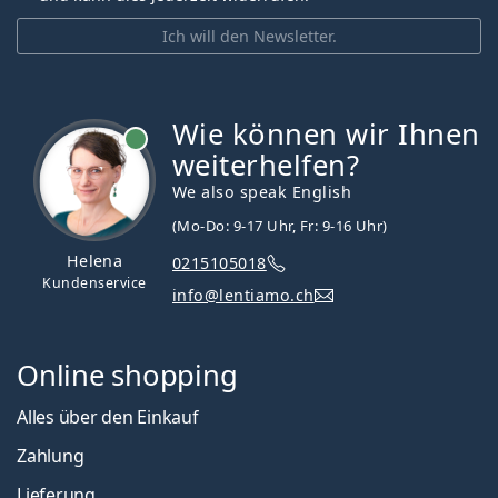
Ich will den Newsletter.
Wie können wir Ihnen
ist online
weiterhelfen?
We also speak English
(Mo-Do: 9-17 Uhr, Fr: 9-16 Uhr)
Helena
0215105018
Kundenservice
info@lentiamo.ch
Online shopping
Alles über den Einkauf
Zahlung
Lieferung