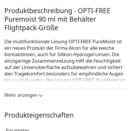
Produktbeschreibung - OPTI-FREE
Puremoist 90 ml mit Behälter
Flightpack-Größe
Die multifunktionale Lösung OPTI-FREE PureMoist ist
ein neues Produkt der Firma Alcon für alle weiche
Kontaktlinsen, auch für Silikon-Hydrogel-Linsen. Die
einzigartige Zusammensetzung hilft die Feuchtigkeit
auf der Linsenoberfläche aufzubewahren und sichert
den Tragekomfort besonders für empfindliche Augen
bis zu 16 Stunden. Die Lösung OPTI-FREE PureMoist ist
eine multifunktionale Lösung, die zum Reinigen,
Desinfizieren, Benetzen, Abspülen und Aufbewahren
Mehr anzeigen
von Kontaktlinsen dient. Die Geschenkpackung
beinhaltet ein Pflegemittel mit einem Behälter, ein
praktisches Täschchen mit Reißverschluss und einen
Produkteigenschaften
Spiegel.
Parameter