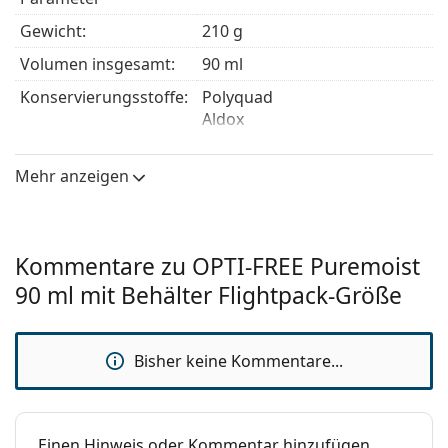
Gewicht:
210 g
Volumen insgesamt:
90 ml
Konservierungsstoffe:
Polyquad
Aldox
Hersteller:
Alcon
Mehr anzeigen
Verwendung
Typ:
All-in-One Lösung
Für harte
Nein
Kommentare zu OPTI-FREE Puremoist
Kontaktlinsen:
90 ml mit Behälter Flightpack-Größe
Für weiche
Ja
Kontaktlinsen:
Bisher keine Kommentare...
Reiseset:
Ja
MHD:
Mindestens 6 Monate
Verbrauchsdauer
6 Monaten
Einen Hinweis oder Kommentar hinzufügen