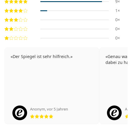
9×
1×
0×
0×
0×
Der Spiegel ist sehr hilfreich.
Genau was i
dabei zu hab
Anonym
,
vor 5 Jahren
An
Bewertung 5 aus 5