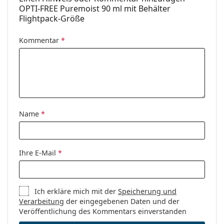
nach dem Öffnen:
OPTI-FREE Puremoist 90 ml mit Behälter
Accessories
Flightpack-Größe
Behälter in der
1
Kommentar
*
Packung:
Weiteres
Kategorie:
Pflegemittel
Zubehör
Mehrzweck-
Name
*
Kontaktlinsenlösungen
Volumen des
2 x 4.2 ml
Behälters:
Ihre E-Mail
*
Ich erkläre mich mit der
Speicherung und
Verarbeitung
der eingegebenen Daten und der
Veröffentlichung des Kommentars einverstanden