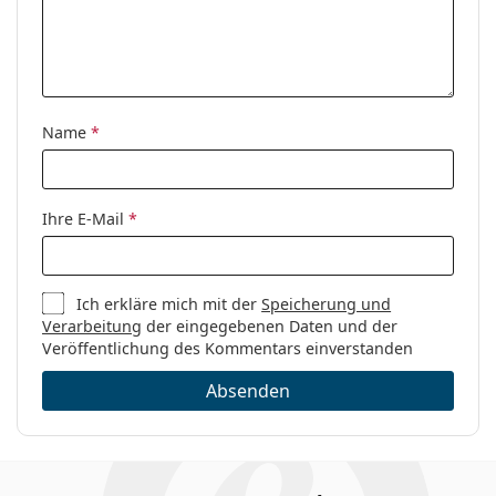
Es ist ein Medizinprodukt. Lesen Sie vor dem Gebrauch
Sex:
Damen
die Anleitung.
Kategorie:
Brillen
Marke:
Persol
Code:
0PO2451V 1075 49
Name
*
Ihre E-Mail
*
Ich erkläre mich mit der
Speicherung und
Verarbeitung
der eingegebenen Daten und der
Veröffentlichung des Kommentars einverstanden
Absenden