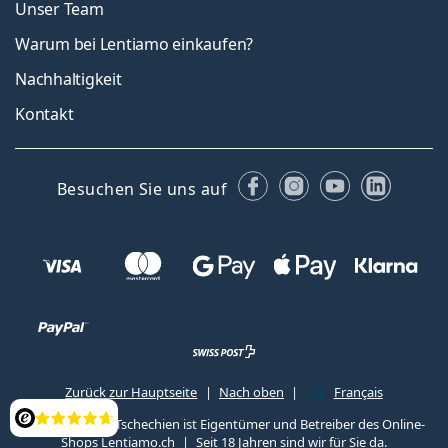
Unser Team
Warum bei Lentiamo einkaufen?
Nachhaltigkeit
Kontakt
Facebook
Instagram
YouTube
Linked
Besuchen Sie uns auf
Zurück zur Hauptseite
Nach oben
Français
Lentiamo s.r.o., Tschechien ist Eigentümer und Betreiber des Online-
Bewertung
Shops Lentiamo.ch
Seit 18 Jahren sind wir für Sie da.