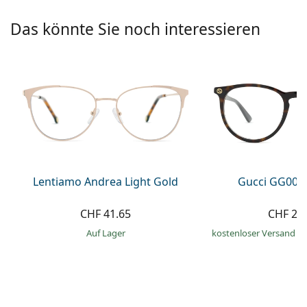
Alle Marken
ist offline
Persol
Das könnte Sie noch interessieren
Prada
Alle Marken
Lentiamo Andrea Light Gold
Gucci GG002
CHF 41.65
CHF 27
auf Lager
kostenloser Versand
&