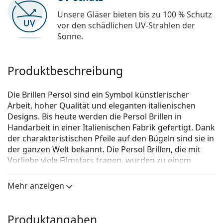
Unsere Gläser bieten bis zu 100 % Schutz
vor den schädlichen UV-Strahlen der
Sonne.
Produktbeschreibung
Die Brillen Persol sind ein Symbol künstlerischer
Arbeit, hoher Qualität und eleganten italienischen
Designs. Bis heute werden die Persol Brillen in
Handarbeit in einer Italienischen Fabrik gefertigt. Dank
der charakteristischen Pfeile auf den Bügeln sind sie in
der ganzen Welt bekannt. Die Persol Brillen, die mit
Vorliebe viele Filmstars tragen, wurden zu einem
unentbehrlichen Accessoire, vor allem aufgrund der
hohen Qualität, der traditionellen Formen und dem
Mehr anzeigen
Kultstatus.
Persol 0PO2451V 1075 49
ist eine Brille für Frauen.
Produktangaben