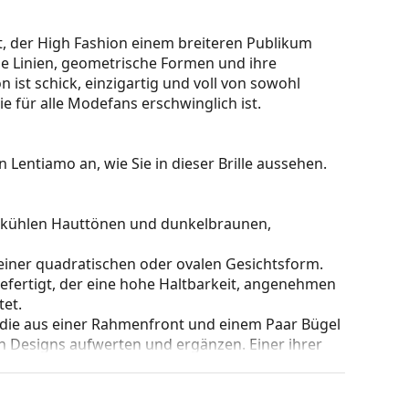
lt, der High Fashion einem breiteren Publikum
che Linien, geometrische Formen und ihre
n ist schick, einzigartig und voll von sowohl
e für alle Modefans erschwinglich ist.
 Lentiamo an, wie Sie in dieser Brille aussehen.
zu kühlen Hauttönen und dunkelbraunen,
einer quadratischen oder ovalen Gesichtsform.
gefertigt, der eine hohe Haltbarkeit, angenehmen
et.
 die aus einer Rahmenfront und einem Paar Bügel
gen Designs aufwerten und ergänzen. Einer ihrer
che, dass sie das Glas vollständig umschließen, und
mentyp ist für alle Gläser geeignet, auch für