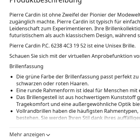
Pierre Cardin ist ohne Zweifel der Pionier der Modewe
zugänglich machte. Pierre Cardin ist typisch für einfa
Leidenschaft zum Experimentieren. Ihre Brillenkollektio
futuristischem als auch klassischem Design, während si
Pierre Cardin P.C. 6238 4C3 19 52
ist eine Unisex Brille.
Schauen Sie sich mit der virtuellen Anprobefunktion von
Brillenfassung
Die grüne Farbe der Brillenfassung passt perfekt 
schwarzen oder roten Haaren.
Eine runde Rahmenform ist ideal für Menschen mit 
Das Brillengestell ist aus hochwertigem Kunststoff 
Tragekomfort und eine außergewöhnliche Optik biet
Vollrandbrillen haben die häufigsten Rahmentypen,
bestehen. Sie werden Ihren Stil dank ihres auffälli
Vorteile ist die Robustheit, Langlebigkeit, die Tatsa
vor allem ihr Schutz vor Beschädigungen. Dieser Rah
Mehr anzeigen
Gläser mit höherer optischer Leistung.