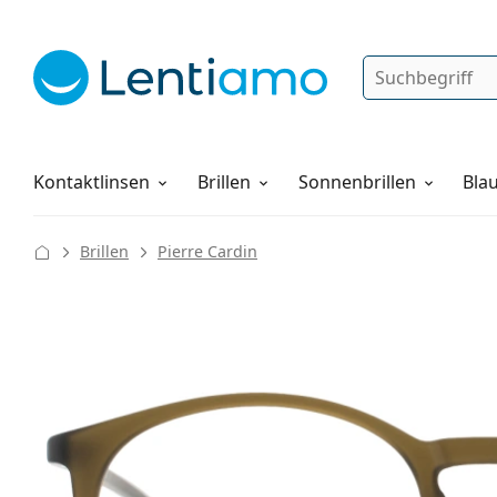
Suche
Anmelden
Web-Navigation
Pflegemittel
Alles über den Einkauf
Kontaktlinsen
Brillen
Sonnenbrillen
Blau
Brillen
Pierre Cardin