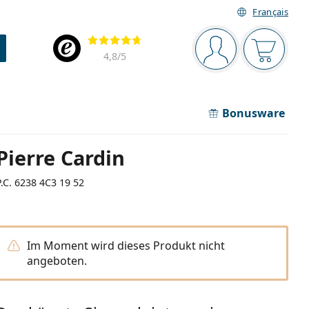
Français
Navigationsleiste
Bewertung
Sie sind angemel
Der Ware
4,8
/5
Bonusware
Pierre Cardin
P.C. 6238 4C3 19 52
Im Moment wird dieses Produkt nicht
angeboten.