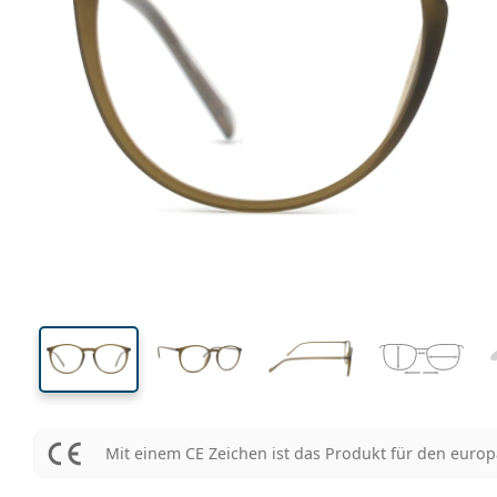
133 mm
Brillenbreite
Glasbrei
45 mm
52 mm
Glashöhe
Glasbreite
Mit einem CE Zeichen ist das Produkt für den euro