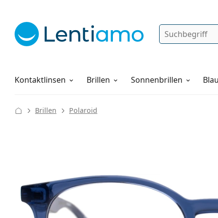
Suche
Anmelden
Web-Navigation
Pflegemittel
Alles über den Einkauf
Kontaktlinsen
Brillen
Sonnenbrillen
Blau
Brillen
Polaroid