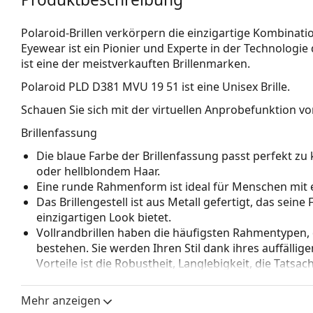
Polaroid-Brillen verkörpern die einzigartige Kombinati
Eyewear ist ein Pionier und Experte in der Technologie
ist eine der meistverkauften Brillenmarken.
Polaroid PLD D381 MVU 19 51
ist eine Unisex Brille.
Schauen Sie sich mit der virtuellen Anprobefunktion von
Brillenfassung
Die blaue Farbe der Brillenfassung passt perfekt 
oder hellblondem Haar.
Eine runde Rahmenform ist ideal für Menschen mit 
Das Brillengestell ist aus Metall gefertigt, das sein
einzigartigen Look bietet.
Vollrandbrillen haben die häufigsten Rahmentypen,
bestehen. Sie werden Ihren Stil dank ihres auffälli
Vorteile ist die Robustheit, Langlebigkeit, die Tatsa
vor allem ihr Schutz vor Beschädigungen. Dieser Rah
Gläser mit höherer optischer Leistung.
Mehr anzeigen