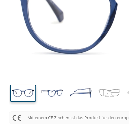
132 mm
Brillenbreite
Glasbrei
43 mm
51 mm
Glashöhe
Glasbreite
Mit einem CE Zeichen ist das Produkt für den euro