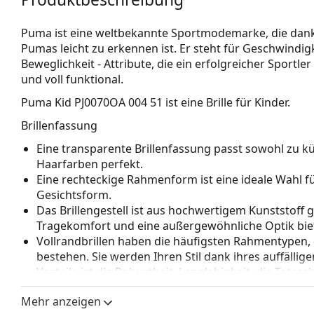
Puma ist eine weltbekannte Sportmodemarke, die dank
Pumas leicht zu erkennen ist. Er steht für Geschwindig
Beweglichkeit - Attribute, die ein erfolgreicher Sportler 
und voll funktional.
Puma Kid PJ0070OA 004 51
ist eine Brille für Kinder.
Brillenfassung
Eine transparente Brillenfassung passt sowohl zu 
Haarfarben perfekt.
Eine rechteckige Rahmenform ist eine ideale Wahl 
Gesichtsform.
Das Brillengestell ist aus hochwertigem Kunststoff 
Tragekomfort und eine außergewöhnliche Optik biet
Vollrandbrillen haben die häufigsten Rahmentypen,
bestehen. Sie werden Ihren Stil dank ihres auffälli
Vorteile ist die Robustheit, Langlebigkeit, die Tatsa
vor allem ihr Schutz vor Beschädigungen. Dieser Rah
Mehr anzeigen
Gläser mit höherer optischer Leistung.