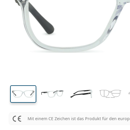
123 mm
Brillenbreite
Glasbrei
36 mm
51 mm
Glashöhe
Glasbreite
Mit einem CE Zeichen ist das Produkt für den euro