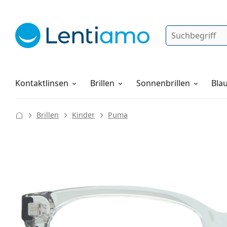
Suche
Anmelden
Web-Navigation
Pflegemittel
Alles über den Einkauf
Kontaktlinsen
Brillen
Sonnenbrillen
Blau
Brillen
Kinder
Puma