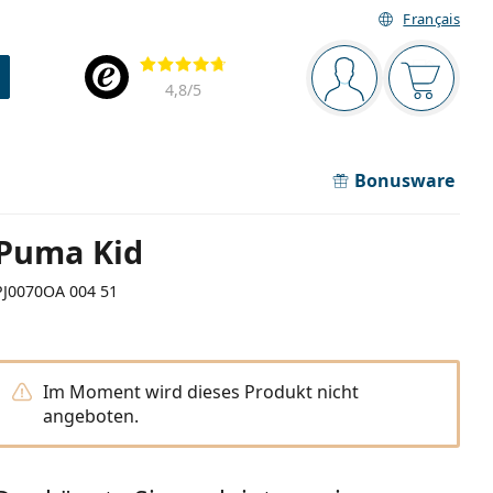
Français
Navigationsleiste
Bewertung
Sie sind angemel
Der Ware
4,8
/5
Bonusware
Puma Kid
PJ0070OA 004 51
Im Moment wird dieses Produkt nicht
angeboten.