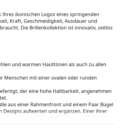
 ihres ikonischen Logos eines springenden
keit, Kraft, Geschmeidigkeit, Ausdauer und
braucht. Die Brillenkollektion ist innovativ, zeitlos
kühlen und warmen Hauttönen als auch zu allen
für Menschen mit einer ovalen oder runden
gefertigt, der eine hohe Haltbarkeit, angenehmen
et.
 die aus einer Rahmenfront und einem Paar Bügel
gen Designs aufwerten und ergänzen. Einer ihrer
che, dass sie das Glas vollständig umschließen, und
mentyp ist für alle Gläser geeignet, auch für