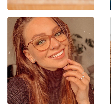
Kategorie:
Brillen
Marke:
Puma
Code:
PJ0070OA 004 51