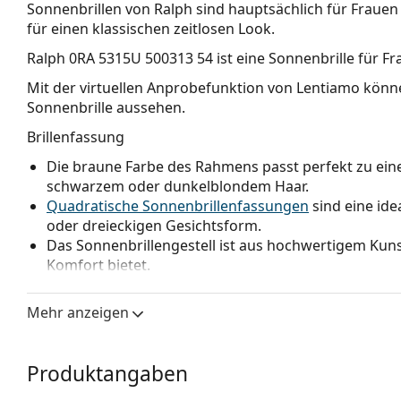
Sonnenbrillen von Ralph sind hauptsächlich für Frauen
für einen klassischen zeitlosen Look.
Ralph 0RA 5315U 500313 54
ist eine Sonnenbrille für Fr
Mit der virtuellen Anprobefunktion von Lentiamo könne
Sonnenbrille aussehen.
Brillenfassung
Die braune Farbe des Rahmens passt perfekt zu e
schwarzem oder dunkelblondem Haar.
Quadratische Sonnenbrillenfassungen
sind eine ide
oder dreieckigen Gesichtsform.
Das Sonnenbrillengestell ist aus hochwertigem Kunst
Komfort bietet.
Brillengläser
Mehr anzeigen
Die braunen Gläser blockieren geringfügig blaues Li
eine klarere Sicht. Sie sind vielseitig einsetzbar u
Die Sonnenbrille hat
Verlaufsgläser
, die von oben na
Produktangaben
Gläser am hellsten ist. Die dunkelste Tönung oben e