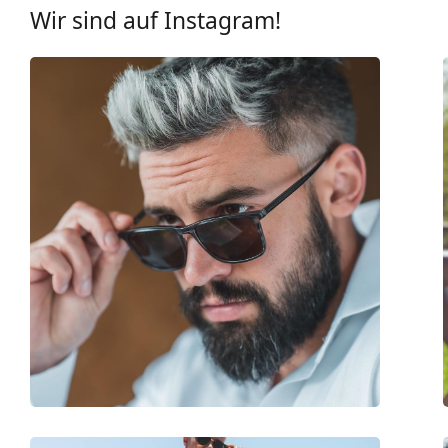
UV-Filter 400:
Ja
Wir sind auf Instagram!
Brillenfassungen
Rahmenform:
Quadratisch
Farbe der Fassung:
braun
Material der Fassung:
Kunststoff
Größe:
M
Brillenbreite:
133 mm
Bügellänge:
145 mm
Stegbreite:
17 mm
Gewicht:
200 g
Verstellbare Nasenpads:
Nein
Federscharnier:
Nein
Accessories
Etui:
Ja