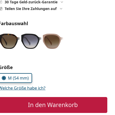
30 Tage Geld-zurück-Garantie
Teilen Sie Ihre Zahlungen auf
Farbauswahl
Parameter wählen
Größe
M (54 mm)
Welche Größe habe ich?
In den Warenkorb