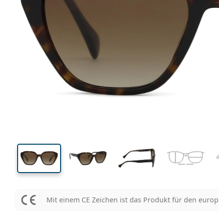
133 mm
Brillenbreite
Glasbrei
44 mm
54 mm
Glashöhe
Glasbreite
Mit einem CE Zeichen ist das Produkt für den euro