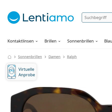
Suche
Anmelden
Web-Navigation
Pflegemittel
Alles über den Einkauf
Kontaktlinsen
Brillen
Sonnenbrillen
Blau
Sonnenbrillen
Damen
Ralph
Virtuelle
Anprobe