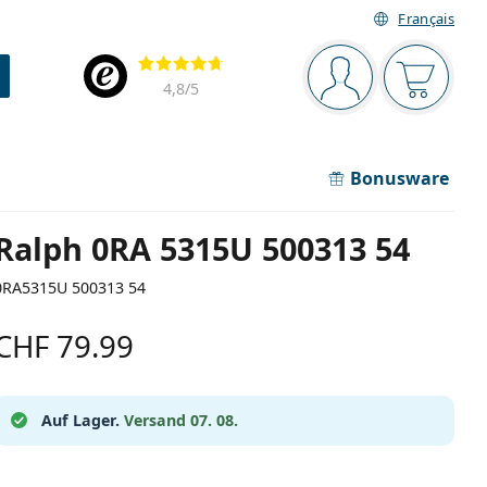
Français
Navigationsleiste
Bewertung
Sie sind angemel
Der Ware
4,8
/5
Bonusware
Ralph 0RA 5315U 500313 54
0RA5315U 500313 54
CHF 79.99
Auf Lager.
Versand 07. 08.