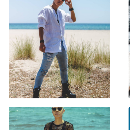
Reinigungstuch:
Ja
Weiteres
Sex:
Damen
Kategorie:
Sonnenbrillen
Marke:
Ralph
Verwendung:
Mode
Code:
0RA5315U 500313 5