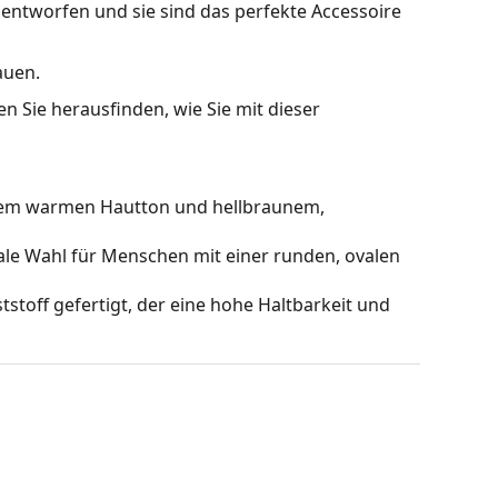
 entworfen und sie sind das perfekte Accessoire
auen.
n Sie herausfinden, wie Sie mit dieser
inem warmen Hautton und hellbraunem,
ale Wahl für Menschen mit einer runden, ovalen
stoff gefertigt, der eine hohe Haltbarkeit und
cht, filtern Reflektionen heraus und sorgen für
nd werden Menschen mit Kurzsichtigkeit empfohlen.
ch unten getönt sind, wobei die Unterseite der
rmöglicht die Filterung des direkten Sonnenlichts