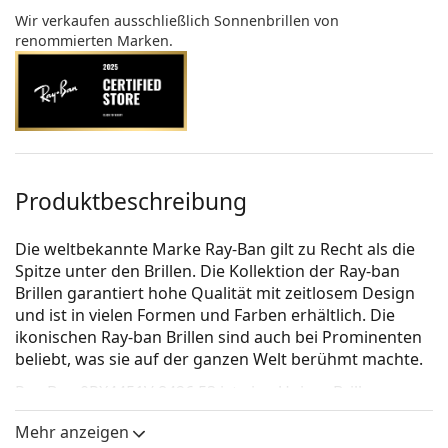
Wir verkaufen ausschließlich Sonnenbrillen von
renommierten Marken.
Produktbeschreibung
Die weltbekannte Marke Ray-Ban gilt zu Recht als die
Spitze unter den Brillen. Die Kollektion der Ray-ban
Brillen garantiert hohe Qualität mit zeitlosem Design
und ist in vielen Formen und Farben erhältlich. Die
ikonischen Ray-ban Brillen sind auch bei Prominenten
beliebt, was sie auf der ganzen Welt berühmt machte.
Ray-Ban 0RX4451V 8426 53
ist eine Unisex Brille.
Schauen Sie sich mit der virtuellen Anprobefunktion
Mehr anzeigen
von Lentiamo an, wie Sie in dieser Brille aussehen.