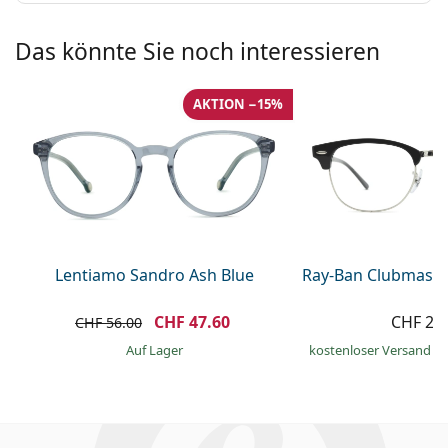
Das könnte Sie noch interessieren
AKTION −15%
Lentiamo Sandro Ash Blue
Ray-Ban Clubmaste
CHF 47.60
CHF 21
CHF 56.00
auf Lager
kostenloser Versand
&