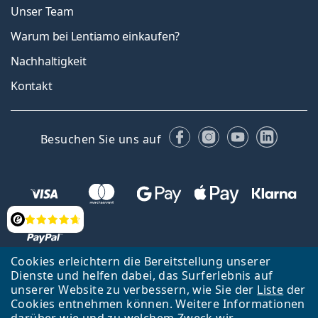
Unser Team
Warum bei Lentiamo einkaufen?
Nachhaltigkeit
Kontakt
Facebook
Instagram
YouTube
Linked
Besuchen Sie uns auf
Bewertung
Cookies erleichtern die Bereitstellung unserer
Dienste und helfen dabei, das Surferlebnis auf
Zurück zur Hauptseite
Nach oben
Français
unserer Website zu verbessern, wie Sie der
Liste
der
Cookies entnehmen können. Weitere Informationen
Lentiamo s.r.o., Tschechien ist Eigentümer und Betreiber des Online-