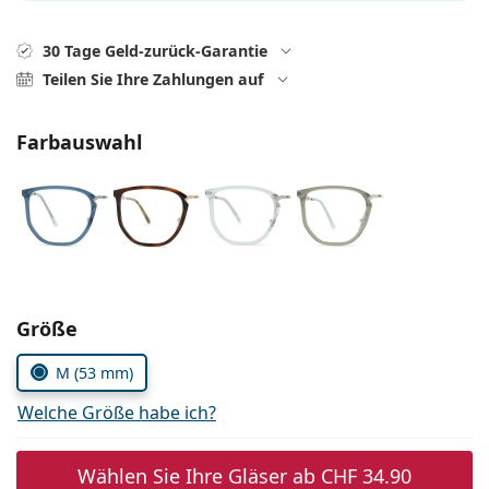
Alle Marken
ist offline
Persol
30 Tage Geld-zurück-Garantie
Teilen Sie Ihre Zahlungen auf
Prada
Alle Marken
Farbauswahl
Parameter wählen
Größe
M (53 mm)
Welche Größe habe ich?
Wählen Sie Ihre Gläser ab
CHF 34.90