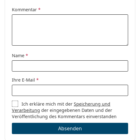
Sonnenclip:
Nein
Es ist ein Medizinprodukt. Lesen Sie vor dem Gebrauch
die Anleitung.
Kommentar
*
Accessories
Etui:
Ja
Reinigungstuch:
Ja
Weiteres
Sex:
Unisex
Name
*
Kategorie:
Brillen
Marke:
Ray-Ban
Ihre E-Mail
*
Code:
0RX4451V 8426 53
Ich erkläre mich mit der
Speicherung und
Verarbeitung
der eingegebenen Daten und der
Veröffentlichung des Kommentars einverstanden
Absenden