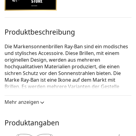
Produktbeschreibung
Die Markensonnenbrillen Ray-Ban sind ein modisches
und stylisches Accessoire. Diese Brillen, mit einem
originellen Design, werden aus mehreren
hochqualitativen Materialien produziert, die einen
sichren Schutz vor den Sonnenstrahlen bieten. Die
Marke Ray-Ban ist eine Ikone auf dem Markt mit
Brillen. Es werden mehrere Varianten der Gestelle
angeboten, die bei allen Generationen auf der ganzen
Welt bekannt und beliebt sind.
Mehr anzeigen
Ray-Ban Erika RB4171 639175 54
ist eine Sonnenbrille
für Frauen.
Produktangaben
Mit der virtuellen Anprobefunktion von Lentiamo
können Sie herausfinden, wie Sie mit dieser