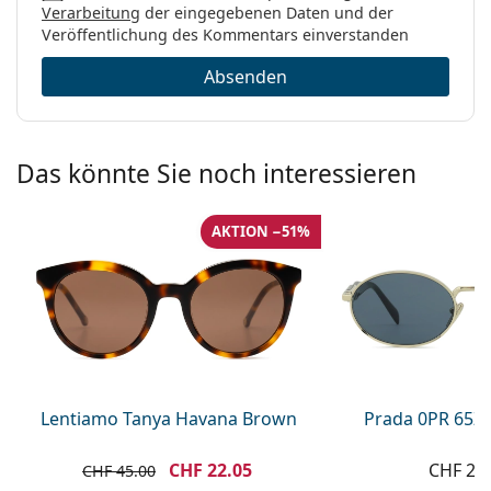
Verarbeitung
der eingegebenen Daten und der
Veröffentlichung des Kommentars einverstanden
Absenden
Das könnte Sie noch interessieren
AKTION −51%
Lentiamo Tanya Havana Brown
Prada 0PR 65Z
CHF 22.05
CHF 21
CHF 45.00