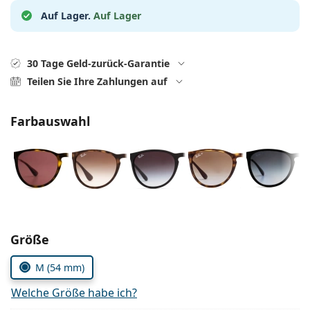
Alle Marken
Auf Lager.
Auf Lager
ist offline
Persol
Prada
30 Tage Geld-zurück-Garantie
Alle Marken
Teilen Sie Ihre Zahlungen auf
Farbauswahl
Parameter wählen
Größe
M (54 mm)
Welche Größe habe ich?