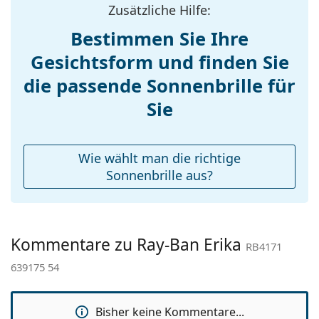
Zusätzliche Hilfe:
Gewicht:
100 g
Bestimmen Sie Ihre
Verstellbare
Nein
Gesichtsform und finden Sie
Nasenpads:
Accessories
die passende Sonnenbrille für
Etui:
Ja
Sie
Reinigungstuch:
Ja
Weiteres
Wie wählt man die richtige
Sex:
Damen
Sonnenbrille aus?
Kategorie:
Sonnenbrillen
Marke:
Ray-Ban
Kommentare zu Ray-Ban Erika
Verwendung:
Mode
RB4171
639175 54
Code:
RB4171 639175 54
Bisher keine Kommentare...