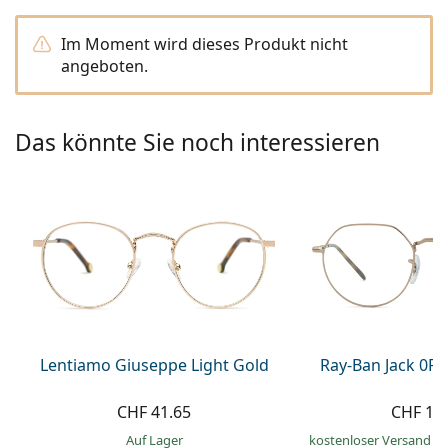
Alle Marken
ist offline
Persol
Im Moment wird dieses Produkt nicht
angeboten.
Prada
Alle Marken
Das könnte Sie noch interessieren
Lentiamo Giuseppe Light Gold
Ray-Ban Jack 0R
CHF 41.65
CHF 19
auf Lager
kostenloser Versand
&