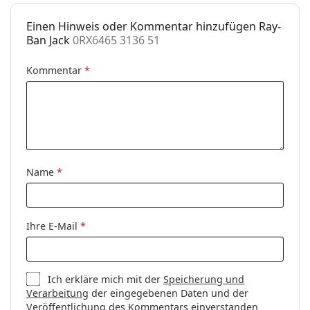
Etui:
Ja
Es ist ein Medizinprodukt. Lesen Sie vor dem Gebrauch
Einen Hinweis oder Kommentar hinzufügen Ray-
die Anleitung.
Reinigungstuch:
Ja
Ban Jack
0RX6465 3136 51
Weiteres
Kommentar
*
Sex:
Unisex
Kategorie:
Brillen
Marke:
Ray-Ban
Code:
0RX6465 3136 51
Name
*
Ihre E-Mail
*
Ich erkläre mich mit der
Speicherung und
Verarbeitung
der eingegebenen Daten und der
Veröffentlichung des Kommentars einverstanden