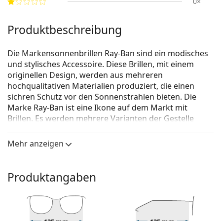
0×
Produktbeschreibung
Die Markensonnenbrillen Ray-Ban sind ein modisches
und stylisches Accessoire. Diese Brillen, mit einem
originellen Design, werden aus mehreren
hochqualitativen Materialien produziert, die einen
sichren Schutz vor den Sonnenstrahlen bieten. Die
Marke Ray-Ban ist eine Ikone auf dem Markt mit
Brillen. Es werden mehrere Varianten der Gestelle
angeboten, die bei allen Generationen auf der ganzen
Welt bekannt und beliebt sind.
Mehr anzeigen
Ray-Ban Jackie Ohh RB4101 601/T3 58
ist eine
Sonnenbrille für Frauen.
Produktangaben
Mit der virtuellen Anprobefunktion von Lentiamo
können Sie herausfinden, wie Sie mit dieser
Sonnenbrille aussehen.