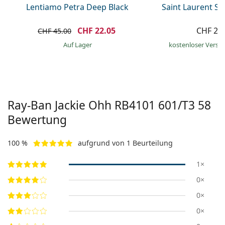
Lentiamo Petra Deep Black
Saint Laurent S
CHF 22.05
CHF 28
CHF 45.00
auf Lager
kostenloser Versa
Ray-Ban Jackie Ohh
RB4101 601/T3 58
Bewertung
100 %
aufgrund von 1 Beurteilung
1×
0×
0×
0×