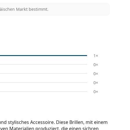
päischen Markt bestimmt.
1×
0×
0×
0×
0×
 stylisches Accessoire. Diese Brillen, mit einem
en Materialien produziert, die einen sichren