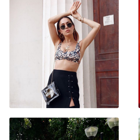
Weiteres
Sex:
Herren
Kategorie:
Sonnenbrillen
Marke:
Ray-Ban
Verwendung:
Mode
Code:
RB3663 001/31 60
Mit Stärke verfügbar :
Nein