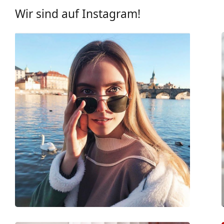
UV-Filter 400:
Ja
Wir sind auf Instagram!
Brillenfassungen
Rahmenform:
Rechteckig
Farbe der Fassung:
gold
Material der Fassung:
Metall/Kunststoff
Größe:
M
Brillenbreite:
140 mm
Bügellänge:
140 mm
Stegbreite:
17 mm
Gewicht:
100 g
Verstellbare Nasenpads:
Ja
Accessories
Etui:
Ja
Reinigungstuch:
Ja