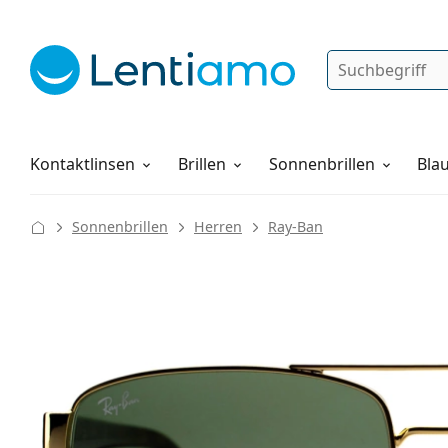
Suche
Anmelden
Web-Navigation
Pflegemittel
Alles über den Einkauf
Kontaktlinsen
Brillen
Sonnenbrillen
Blau
Sonnenbrillen
Herren
Ray-Ban