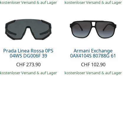
kostenloser Versand
&
auf Lager
kostenloser Versand
&
auf Lager
Prada Linea Rossa 0PS
Armani Exchange
04WS DG006F 39
0AX4104S 80788G 61
CHF 273.90
CHF 102.90
kostenloser Versand
&
auf Lager
kostenloser Versand
&
auf Lager