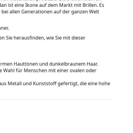
n ist eine Ikone auf dem Markt mit Brillen. Es
 bei allen Generationen auf der ganzen Welt
ner.
n Sie herausfinden, wie Sie mit dieser
warmen Hauttönen und dunkelbraunem Haar.
le Wahl für Menschen mit einer ovalen oder
us Metall und Kunststoff gefertigt, die eine hohe
nderung der Position und des Sitzes Ihrer Brille
sung der Nasenpads sollte immer von einem
den oder Brüche zu vermeiden.
hts, ohne den Kontrast zu beeinträchtigen oder die