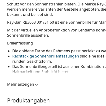
Schutz vor den Sonnenstrahlen bieten. Die Marke Ray-Ba
werden mehrere Varianten der Gestelle angeboten, die
bekannt und beliebt sind.
Ray-Ban RB3663 001/31 60
ist eine Sonnenbrille für Män
Mit der virtuellen Anprobefunktion von Lentiamo könne
Sonnenbrille aussehen.
Brillenfassung
Die goldene Farbe des Rahmens passt perfekt zu 
Rechteckige Sonnenbrillenfassungen
sind eine idea
runden Gesichtsform.
Das Sonnenbrillengestell ist aus einer Kombination a
Haltbarkeit und Stabilität bietet.
Verstellbare Nasenpads ermöglichen eine sanfte Verä
und erhöhen dadurch den Tragekomfort. Die Anpas
Mehr anzeigen
erfahrenen Optiker vorgenommen werden, um Schä
Brillengläser
Produktangaben
Die grünen Gläser reduzieren die Intensität des Lic