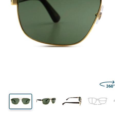
140 mm
Brillenbreite
Glasbrei
44 mm
60 mm
Glashöhe
Glasbreite