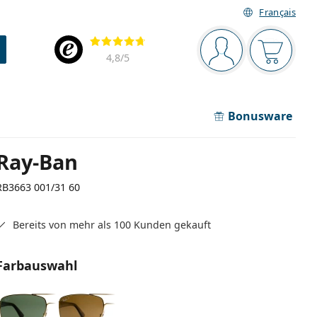
Français
Navigationsleiste
Bewertung
Sie sind angemel
Der Ware
4,8
/5
Bonusware
Ray-Ban
RB3663 001/31 60
Bereits von mehr als 100 Kunden gekauft
Farbauswahl