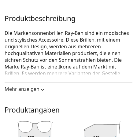
Produktbeschreibung
Die Markensonnenbrillen Ray-Ban sind ein modisches
und stylisches Accessoire. Diese Brillen, mit einem
originellen Design, werden aus mehreren
hochqualitativen Materialien produziert, die einen
sichren Schutz vor den Sonnenstrahlen bieten. Die
Marke Ray-Ban ist eine Ikone auf dem Markt mit
Brillen. Es werden mehrere Varianten der Gestelle
angeboten, die bei allen Generationen auf der ganzen
Welt bekannt und beliebt sind.
Mehr anzeigen
Ray-Ban Round Metal RB3447N 001/3F
ist eine
Sonnenbrille für Männer.
Produktangaben
Mit der virtuellen Anprobefunktion von Lentiamo
können Sie herausfinden, wie Sie mit dieser
Sonnenbrille aussehen.