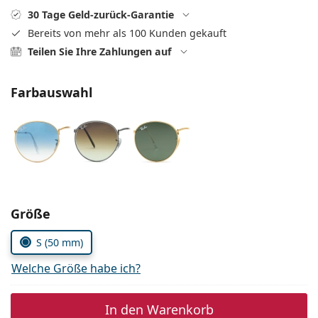
Alle Marken
30 Tage Geld-zurück-Garantie
ist offline
Persol
Bereits von mehr als 100 Kunden gekauft
Teilen Sie Ihre Zahlungen auf
Prada
Alle Marken
Farbauswahl
Parameter wählen
Größe
S (50 mm)
Welche Größe habe ich?
In den Warenkorb