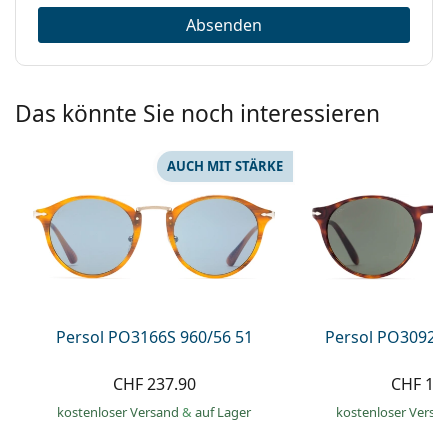
Absenden
Das könnte Sie noch interessieren
AUCH MIT STÄRKE
Persol PO3166S 960/56 51
Persol PO3092S
CHF 237.90
CHF 18
kostenloser Versand
&
auf Lager
kostenloser Versa