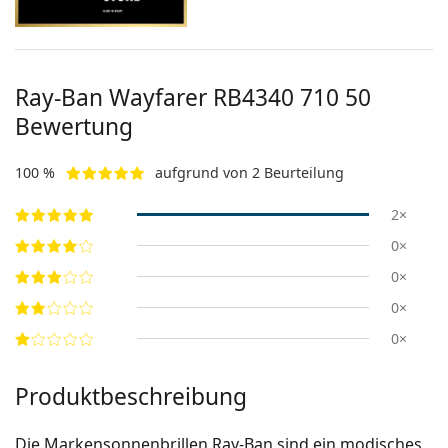
Ray-Ban Wayfarer
RB4340 710 50
Bewertung
100 %
aufgrund von 2 Beurteilung
2×
0×
0×
0×
0×
Produktbeschreibung
Die Markensonnenbrillen Ray-Ban sind ein modisches