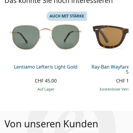
Das könnte Sie noch interessieren
AUCH MIT STÄRKE
Lentiamo Lefteris Light Gold
Ray-Ban Wayfarer
50
CHF 45.00
CHF 18
auf Lager
kostenloser Versa
Von unseren Kunden