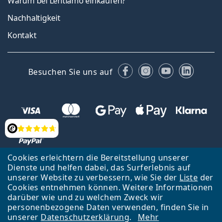
Warum bei Lentiamo einkaufen?
Nachhaltigkeit
Kontakt
Facebook
Instagram
YouTube
Linked
Besuchen Sie uns auf
Bewertung
Cookies erleichtern die Bereitstellung unserer
Dienste und helfen dabei, das Surferlebnis auf
Zurück zur Hauptseite
Nach oben
Français
unserer Website zu verbessern, wie Sie der
Liste
der
Cookies entnehmen können. Weitere Informationen
Lentiamo s.r.o., Tschechien ist Eigentümer und Betreiber des Online-
darüber wie und zu welchem Zweck wir
Shops Lentiamo.ch
Seit 18 Jahren sind wir für Sie da.
personenbezogene Daten verwenden, finden Sie in
unserer
Datenschutzerklärung
.
Mehr