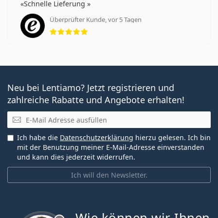
Schnelle Lieferung
Überprüfter Kunde, vor 5 Tagen
Bewertung 5 aus 5
Neu bei Lentiamo? Jetzt registrieren und
zahlreiche Rabatte und Angebote erhalten!
E-Mail
Ich habe die
Datenschutzerklärung
hierzu gelesen. Ich bin
mit der Benutzung meiner E-Mail-Adresse einverstanden
und kann dies jederzeit widerrufen.
Ich will den Newsletter.
Wie können wir Ihnen
ist offline