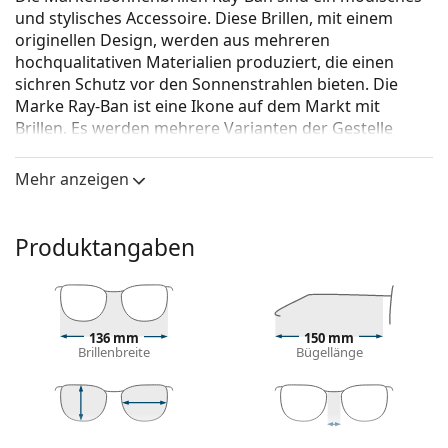
und stylisches Accessoire. Diese Brillen, mit einem
originellen Design, werden aus mehreren
hochqualitativen Materialien produziert, die einen
sichren Schutz vor den Sonnenstrahlen bieten. Die
Marke Ray-Ban ist eine Ikone auf dem Markt mit
Brillen. Es werden mehrere Varianten der Gestelle
angeboten, die bei allen Generationen auf der ganzen
Welt bekannt und beliebt sind.
Mehr anzeigen
Ray-Ban Wayfarer RB4340 710 50
ist eine Unisex
Sonnebrille.
Produktangaben
Mit der virtuellen Anprobefunktion von Lentiamo
können Sie herausfinden, wie Sie mit dieser
Sonnenbrille aussehen.
Brillenfassung
136 mm
150 mm
Brillenbreite
Bügellänge
Die braune Farbe des Rahmens passt perfekt zu
einem warmen Hautton und hellbraunem,
schwarzem oder dunkelblondem Haar.
Quadratische Sonnenbrillenfassungen
sind eine
39 mm
50 mm
22 mm