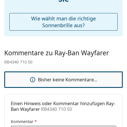
Etui:
Ja
Reinigungstuch:
Ja
Wie wählt man die richtige
Weiteres
Sonnenbrille aus?
Sex:
Unisex
Kategorie:
Sonnenbrillen
Kommentare zu Ray-Ban Wayfarer
Marke:
Ray-Ban
RB4340 710 50
Verwendung:
Mode
Code:
RB4340 710 50
Bisher keine Kommentare...
Mit Stärke
Nein
verfügbar :
Einen Hinweis oder Kommentar hinzufügen Ray-
Ban Wayfarer
RB4340 710 50
Kommentar
*