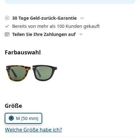
Alle Marken
ist offline
Persol
30 Tage Geld-zurück-Garantie
Prada
Bereits von mehr als 100 Kunden gekauft
Teilen Sie Ihre Zahlungen auf
Alle Marken
Farbauswahl
Parameter wählen
Größe
M (50 mm)
Welche Größe habe ich?