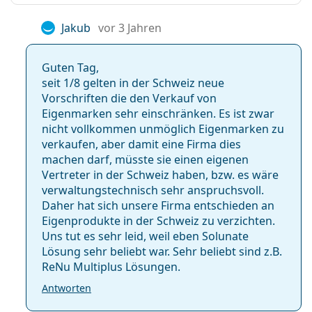
Behälter in der
1
Pflegemittels befestigt ist. Der Behälter steht immer
Packung:
zur Verfügung und kann auch unterwegs nicht
Jakub
vor 3 Jahren
Weiteres
verloren gehen.
Kategorie:
Pflegemittel
Guten Tag,
Zubehör
seit 1/8 gelten in der Schweiz neue
Vorschriften die den Verkauf von
Mehrzweck-
Eigenmarken sehr einschränken. Es ist zwar
Kontaktlinsenlösungen
nicht vollkommen unmöglich Eigenmarken zu
verkaufen, aber damit eine Firma dies
machen darf, müsste sie einen eigenen
Vertreter in der Schweiz haben, bzw. es wäre
verwaltungstechnisch sehr anspruchsvoll.
Daher hat sich unsere Firma entschieden an
Eigenprodukte in der Schweiz zu verzichten.
Uns tut es sehr leid, weil eben Solunate
Lösung sehr beliebt war. Sehr beliebt sind z.B.
ReNu Multiplus Lösungen.
Antworten