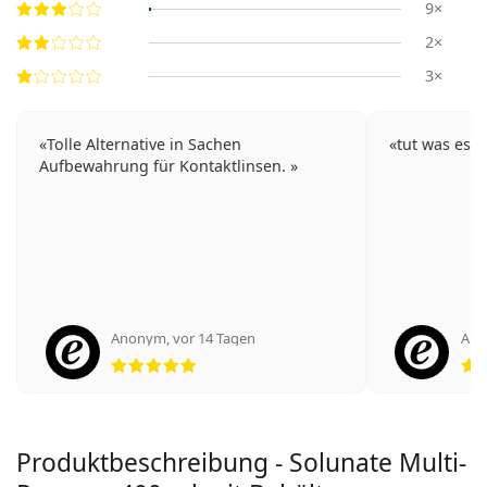
9×
2×
3×
Tolle Alternative in Sachen
tut was es t
Aufbewahrung für Kontaktlinsen.
Anonym
,
vor 14 Tagen
An
Bewertung 5 aus 5
Produktbeschreibung - Solunate Multi-