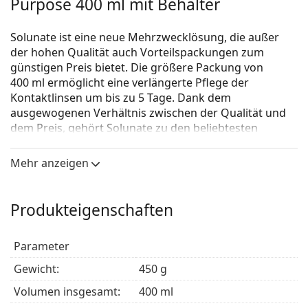
Purpose 400 ml mit Behälter
Solunate ist eine neue Mehrzwecklösung, die außer
der hohen Qualität auch Vorteilspackungen zum
günstigen Preis bietet. Die größere Packung von
400 ml ermöglicht eine verlängerte Pflege der
Kontaktlinsen um bis zu 5 Tage. Dank dem
ausgewogenen Verhältnis zwischen der Qualität und
dem Preis, gehört Solunate zu den beliebtesten
Pflegemitteln auf dem Markt.
Mehr anzeigen
Solunate ist außerdem eines der meistverkauften
Pflegemittel in unserm Online-Shop. Die Lösung ist
eine hervorragende Alternative zu den universalen
Produkteigenschaften
Pflegemitteln, wie z.B. ReNu MPS Sensitive Eyes,
Biotrue Multi-Purpose oder das OPTI-FREE.
Parameter
Die Mehrzwecklösung Solunate mit Hyaluronsäure ist
zur Reinigung, Desinfektion, Befeuchtung, zum
Gewicht:
450 g
Abspülen und Aufbewahren von weichen
Volumen insgesamt:
400 ml
Kontaktlinsen aller Art, inkl. der Silikon-Hydrogel-